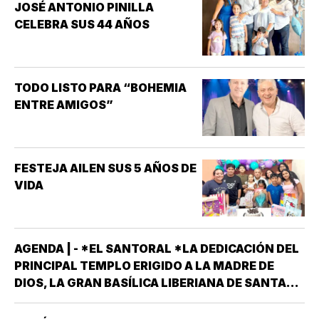
JOSÉ ANTONIO PINILLA
INTERÉS HA GENERADO PARA
CELEBRA SUS 44 AÑOS
LA INVESTIGACIÓN DE NUEVOS
MEDICAMENTOS ES LA
DISFUNCIÓN ERÉCTIL
(INCAPACIDAD DE ALCANZAR
TODO LISTO PARA “BOHEMIA
Y/O MANTENER…
ENTRE AMIGOS”
FESTEJA AILEN SUS 5 AÑOS DE
VIDA
AGENDA | - *EL SANTORAL *LA DEDICACIÓN DEL
PRINCIPAL TEMPLO ERIGIDO A LA MADRE DE
DIOS, LA GRAN BASÍLICA LIBERIANA DE SANTA
MARÍA LA MAYOR EN ROMA. NUESTRA SEÑORA
DE LAS NIEVES *SANTOS EMIGDIO OBISPO Y