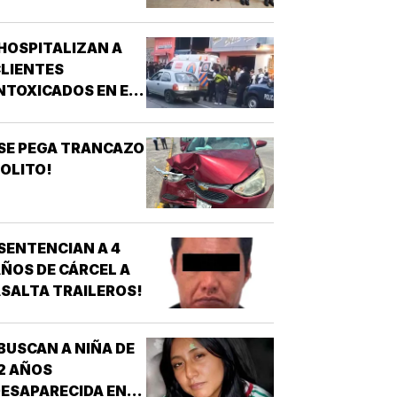
SPIRANTES A
ÉCNICO EN
HOSPITALIZAN A
URGENCIAS
LIENTES
ÉDICAS!
NTOXICADOS EN EL
AR “LA CALLE” DE
RIZABA!
SE PEGA TRANCAZO
OLITO!
SENTENCIAN A 4
ÑOS DE CÁRCEL A
SALTA TRAILEROS!
BUSCAN A NIÑA DE
2 AÑOS
ESAPARECIDA EN