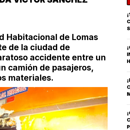
¡
C
dad Habitacional de Lomas
rte de la ciudad de
¡
I
ratoso accidente entre un
H
un camión de pasajeros,
F
F
s materiales.
C
M
V
¡