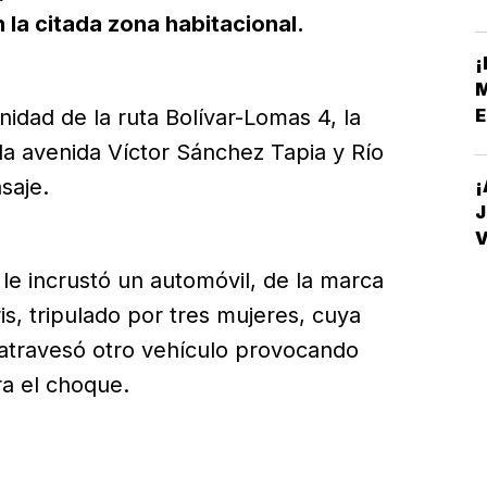
C
n la citada zona habitacional.
¡
M
nidad de la ruta Bolívar-Lomas 4, la
E
la avenida Víctor Sánchez Tapia y Río
saje.
¡
J
V
D
e incrustó un automóvil, de la marca
is, tripulado por tres mujeres, cuya
atravesó otro vehículo provocando
ra el choque.