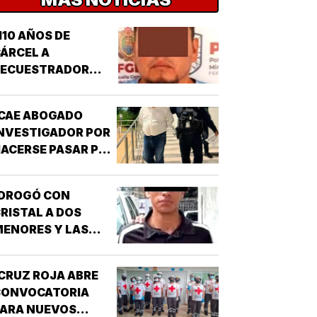
110 AÑOS DE
ÁRCEL A
SECUESTRADOR
CORDOBÉS!
CAE ABOGADO
NVESTIGADOR POR
ACERSE PASAR POR
UNCIONARIO DE LA
GE!
¡DROGÓ CON
RISTAL A DOS
ENORES Y LAS
IOLÓ!
CRUZ ROJA ABRE
CONVOCATORIA
PARA NUEVOS