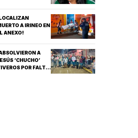
OATZINTLA !
LOCALIZAN
UERTO A IRINEO EN
L ANEXO!
ABSOLVIERON A
ESÚS ‘CHUCHO’
IVEROS POR FALTA
E PRUEBAS!