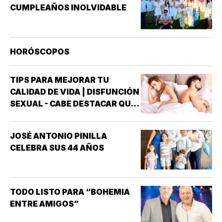
CUMPLEAÑOS INOLVIDABLE
HORÓSCOPOS
TIPS PARA MEJORAR TU
CALIDAD DE VIDA | DISFUNCIÓN
SEXUAL - CABE DESTACAR QUE
UNO DE LOS TRASTORNOS
SEXUALES QUE MAYOR
JOSÉ ANTONIO PINILLA
INTERÉS HA GENERADO PARA
CELEBRA SUS 44 AÑOS
LA INVESTIGACIÓN DE NUEVOS
MEDICAMENTOS ES LA
DISFUNCIÓN ERÉCTIL
(INCAPACIDAD DE ALCANZAR
TODO LISTO PARA “BOHEMIA
Y/O MANTENER…
ENTRE AMIGOS”