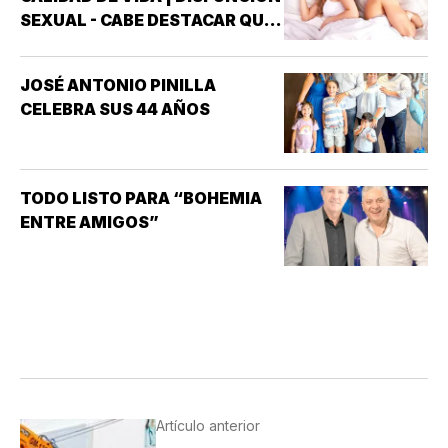
SEXUAL - CABE DESTACAR QUE
UNO DE LOS TRASTORNOS
SEXUALES QUE MAYOR
JOSÉ ANTONIO PINILLA
INTERÉS HA GENERADO PARA
CELEBRA SUS 44 AÑOS
LA INVESTIGACIÓN DE NUEVOS
MEDICAMENTOS ES LA
DISFUNCIÓN ERÉCTIL
(INCAPACIDAD DE ALCANZAR
TODO LISTO PARA “BOHEMIA
Y/O MANTENER…
ENTRE AMIGOS”
Artículo anterior