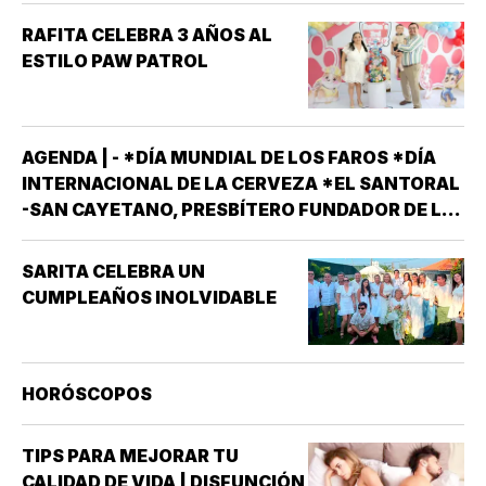
RAFITA CELEBRA 3 AÑOS AL
ESTILO PAW PATROL
AGENDA | - *DÍA MUNDIAL DE LOS FAROS *DÍA
INTERNACIONAL DE LA CERVEZA *EL SANTORAL
-SAN CAYETANO, PRESBÍTERO FUNDADOR DE LA
ORDEN DE LOS TEATINOS. SANTOS Y MÁRTIRES
SIXTO II PAPA MÁRTIR Y SUS DISCÍPULOS
SARITA CELEBRA UN
FELICÍSIMO Y AGAPITO. SAN MIGUEL DE LA
CUMPLEAÑOS INOLVIDABLE
MORA…
HORÓSCOPOS
TIPS PARA MEJORAR TU
CALIDAD DE VIDA | DISFUNCIÓN