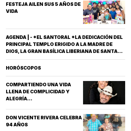
FESTEJA AILEN SUS 5 AÑOS DE
VIDA
AGENDA | - *EL SANTORAL *LA DEDICACIÓN DEL
PRINCIPAL TEMPLO ERIGIDO A LA MADRE DE
DIOS, LA GRAN BASÍLICA LIBERIANA DE SANTA
MARÍA LA MAYOR EN ROMA. NUESTRA SEÑORA
DE LAS NIEVES *SANTOS EMIGDIO OBISPO Y
HORÓSCOPOS
OSWALDO, REY DE INGLATERRA *EL EVANGELIO
SEGÚN…
COMPARTIENDO UNA VIDA
LLENA DE COMPLICIDAD Y
ALEGRÍA...
DON VICENTE RIVERA CELEBRA
94 AÑOS