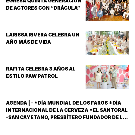
EGRESA QUINTA GENERACIÓN
DE ACTORES CON “DRÁCULA”
LARISSA RIVERA CELEBRA UN
AÑO MÁS DE VIDA
RAFITA CELEBRA 3 AÑOS AL
ESTILO PAW PATROL
AGENDA | - *DÍA MUNDIAL DE LOS FAROS *DÍA
INTERNACIONAL DE LA CERVEZA *EL SANTORAL
-SAN CAYETANO, PRESBÍTERO FUNDADOR DE LA
ORDEN DE LOS TEATINOS. SANTOS Y MÁRTIRES
SIXTO II PAPA MÁRTIR Y SUS DISCÍPULOS