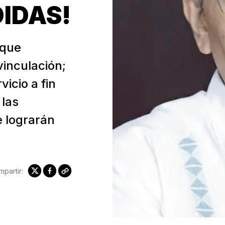
IDAS!
 que
vinculación;
icio a fin
 las
e lograrán
partir: