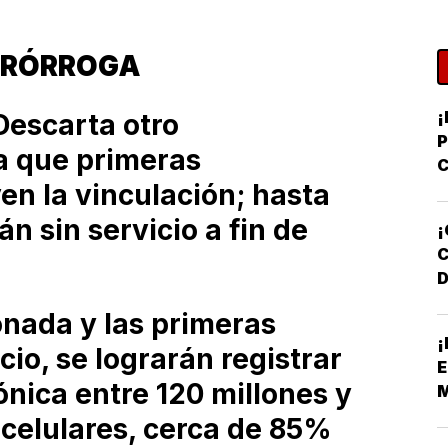
PRÓRROGA
¡
escarta otro
a que primeras
C
en la vinculación; hasta
Y
D
n sin servicio a fin de
¡
D
onada y las primeras
F
¡
N
io, se lograrán registrar
E
ónica entre 120 millones y
M
 celulares, cerca de 85%