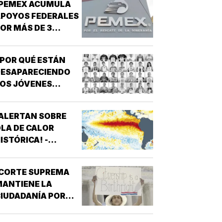
¡PEMEX ACUMULA
POYOS FEDERALES
OR MÁS DE 3
ILLONES DE PESOS!
POR QUÉ ESTÁN
DESAPARECIENDO
OS JÓVENES
MEXICANOS?
ALERTAN SOBRE
LA DE CALOR
ISTÓRICA! -
ROMPERÁ RÉCORDS
¡CORTE SUPREMA
ANTIENE LA
IUDADANÍA POR
ACIMIENTO!