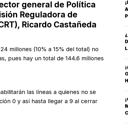
rector general de Política
A
isión Reguladora de
P
CRT), Ricardo Castañeda
B
¿
L
 24 millones (10% a 15% del total) no
s, pues hay un total de 144.6 millones
¡
O
H
abilitarán las líneas a quienes no se
ón 0 y así hasta llegar a 9 al cerrar
M
C
N