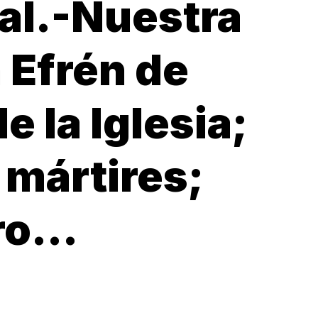
ral.-Nuestra
 Efrén de
 la Iglesia;
 mártires;
ero…