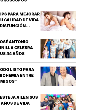
IPS PARA MEJORAR
U CALIDAD DE VIDA
 DISFUNCIÓN
EXUAL - CABE
ESTACAR QUE UNO
OSÉ ANTONIO
E LOS
INILLA CELEBRA
TRASTORNOS
US 44 AÑOS
EXUALES QUE
AYOR INTERÉS HA
ENERADO PARA LA
ODO LISTO PARA
NVESTIGACIÓN DE
BOHEMIA ENTRE
NUEVOS
AMIGOS”
MEDICAMENTOS ES
A DISFUNCIÓN
RÉCTIL
ESTEJA AILEN SUS
INCAPACIDAD DE
 AÑOS DE VIDA
ALCANZAR Y/O