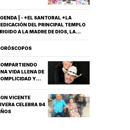
MANTENER…
GENDA | - *EL SANTORAL *LA
EDICACIÓN DEL PRINCIPAL TEMPLO
RIGIDO A LA MADRE DE DIOS, LA
RAN BASÍLICA LIBERIANA DE SANTA
ARÍA LA MAYOR EN ROMA. NUESTRA
HORÓSCOPOS
EÑORA DE LAS NIEVES *SANTOS
MIGDIO OBISPO Y OSWALDO, REY DE
COMPARTIENDO
NGLATERRA *EL EVANGELIO
NA VIDA LLENA DE
SEGÚN…
OMPLICIDAD Y
LEGRÍA...
ON VICENTE
IVERA CELEBRA 94
AÑOS