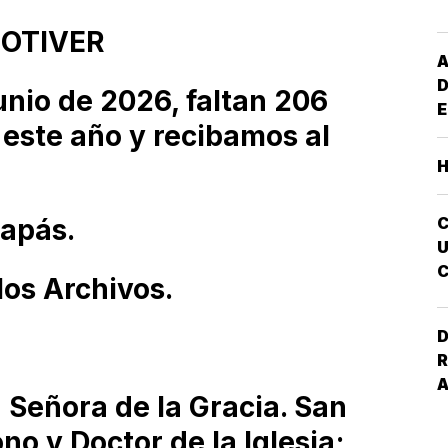
NOTIVER
A
D
unio de 2026, faltan 206
E
 este año y recibamos al
G
M
S
E
Papás.
I
U
C
los Archivos.
A
D
R
a Señora de la Gracia. San
no y Doctor de la Iglesia;