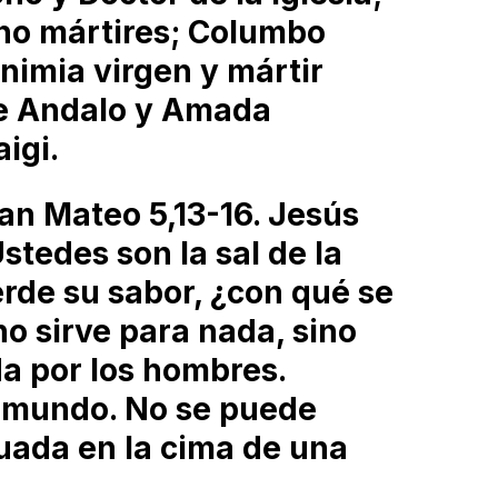
ano mártires; Columbo
Enimia virgen y mártir
de Andalo y Amada
igi.
an Mateo 5,13-16. Jesús
Ustedes son la sal de la
pierde su sabor, ¿con qué se
no sirve para nada, sino
da por los hombres.
l mundo. No se puede
tuada en la cima de una