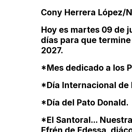
Cony Herrera López/
Hoy es martes 09 de j
días para que termine
2027.
*Mes dedicado a los 
*Día Internacional de 
*Día del Pato Donald.
*El Santoral... Nuestr
Efrén de Edessa, diáco