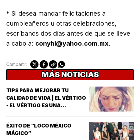
* Si desea mandar felicitaciones a
cumpleañeros u otras celebraciones,
escríbanos dos días antes de que se lleve
a cabo a:
conyhl@yahoo.com.mx.
Compartir:
MÁS NOTICIAS
TIPS PARA MEJORAR TU
CALIDAD DE VIDA | EL VÉRTIGO
- EL VÉRTIGO ES UNA
SENSACIÓN DE MAREO QUE
HACE QUE PAREZCA QUE UNO
ÉXITO DE “LOCO MÉXICO
MISMO O EL ENTORNO ESTÁN
MÁGICO”
GIRANDO O MOVIÉNDOSE *NO