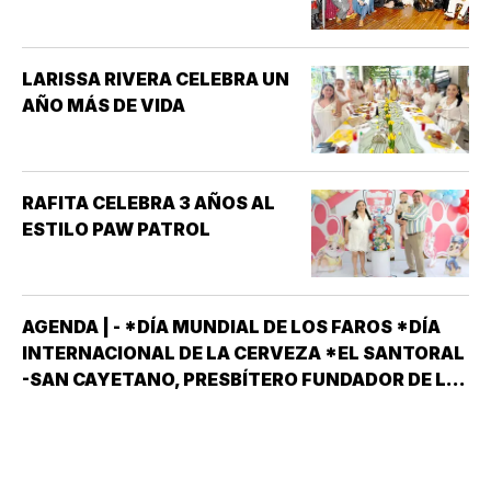
LARISSA RIVERA CELEBRA UN
AÑO MÁS DE VIDA
RAFITA CELEBRA 3 AÑOS AL
ESTILO PAW PATROL
AGENDA | - *DÍA MUNDIAL DE LOS FAROS *DÍA
INTERNACIONAL DE LA CERVEZA *EL SANTORAL
-SAN CAYETANO, PRESBÍTERO FUNDADOR DE LA
ORDEN DE LOS TEATINOS. SANTOS Y MÁRTIRES
SIXTO II PAPA MÁRTIR Y SUS DISCÍPULOS
FELICÍSIMO Y AGAPITO. SAN MIGUEL DE LA
MORA…