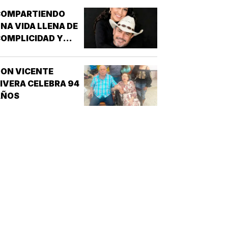
MIGDIO OBISPO Y OSWALDO, REY DE
COMPARTIENDO
NGLATERRA *EL EVANGELIO
NA VIDA LLENA DE
SEGÚN…
OMPLICIDAD Y
LEGRÍA...
ON VICENTE
IVERA CELEBRA 94
AÑOS