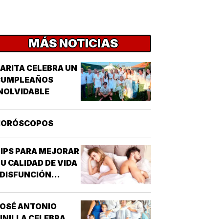
MÁS NOTICIAS
ARITA CELEBRA UN
CUMPLEAÑOS
NOLVIDABLE
HORÓSCOPOS
IPS PARA MEJORAR
U CALIDAD DE VIDA
 DISFUNCIÓN
EXUAL - CABE
ESTACAR QUE UNO
OSÉ ANTONIO
E LOS
INILLA CELEBRA