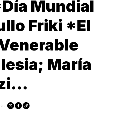
*Día Mundial
llo Friki *El
 Venerable
glesia; María
zzi…
ir: