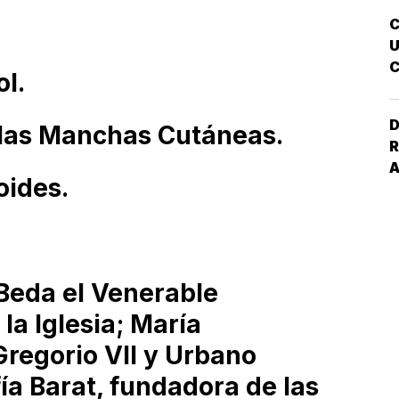
E
I
U
C
l.
A
D
 las Manchas Cutáneas.
R
oides.
 Beda el Venerable
la Iglesia; María
regorio VII y Urbano
a Barat, fundadora de las