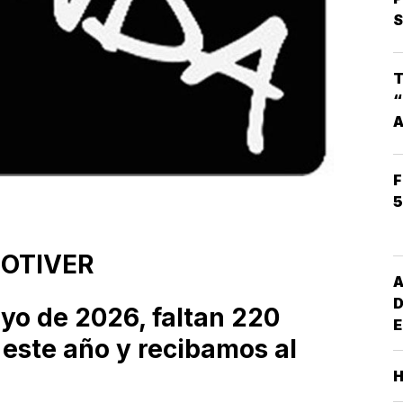
S
S
M
G
T
I
“
L
E
F
(
5
NOTIVER
A
D
yo de 2026, faltan 220
E
 este año y recibamos al
G
M
S