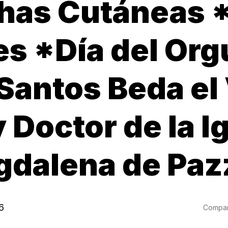
has Cutáneas 
es *Día del Orgu
 Santos Beda el
 Doctor de la I
dalena de Pa
6
Compart