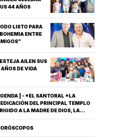
TRASTORNOS
US 44 AÑOS
EXUALES QUE
AYOR INTERÉS HA
ENERADO PARA LA
ODO LISTO PARA
NVESTIGACIÓN DE
BOHEMIA ENTRE
NUEVOS
AMIGOS”
MEDICAMENTOS ES
A DISFUNCIÓN
RÉCTIL
ESTEJA AILEN SUS
INCAPACIDAD DE
 AÑOS DE VIDA
ALCANZAR Y/O
MANTENER…
GENDA | - *EL SANTORAL *LA
EDICACIÓN DEL PRINCIPAL TEMPLO
RIGIDO A LA MADRE DE DIOS, LA
RAN BASÍLICA LIBERIANA DE SANTA
ARÍA LA MAYOR EN ROMA. NUESTRA
HORÓSCOPOS
EÑORA DE LAS NIEVES *SANTOS