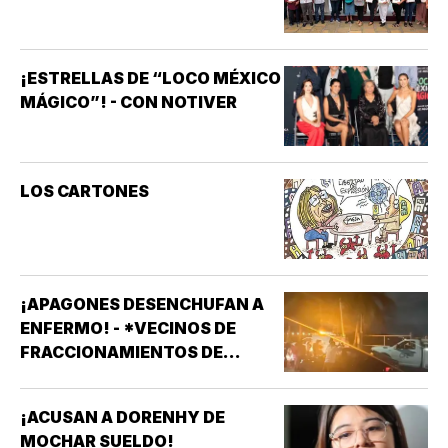
¡ESTRELLAS DE “LOCO MÉXICO
MÁGICO”! - CON NOTIVER
LOS CARTONES
¡APAGONES DESENCHUFAN A
ENFERMO! - *VECINOS DE
FRACCIONAMIENTOS DE
VERACRUZ DENUNCIAN
APAGONES CONSTANTES QUE
¡ACUSAN A DORENHY DE
AFECTAN ELEVADORES,
MOCHAR SUELDO!
TRATAMIENTOS MÉDICOS Y