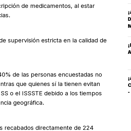
cripción de medicamentos, al estar
¡
D
ias.
de supervisión estricta en la calidad de
¡
E
A
M
 40% de las personas encuestadas no
E
¡
ntras que quienes sí la tienen evitan
C
-
MSS o el ISSSTE debido a los tiempos
C
ncia geográfica.
S
tos recabados directamente de 224