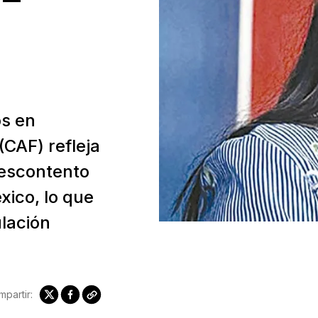
os en
(CAF) refleja
descontento
xico, lo que
lación
partir: