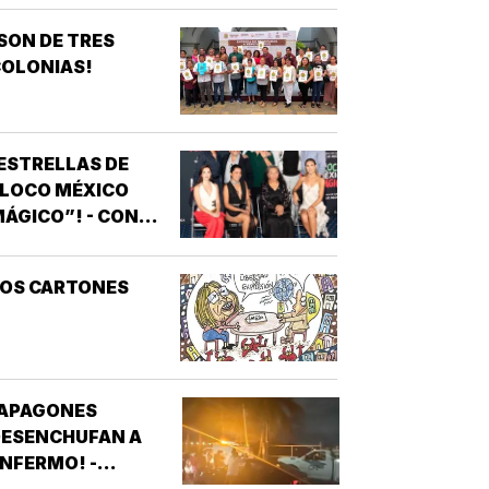
SON DE TRES
OLONIAS!
ESTRELLAS DE
“LOCO MÉXICO
ÁGICO”! - CON
NOTIVER
LOS CARTONES
¡APAGONES
DESENCHUFAN A
NFERMO! -
VECINOS DE