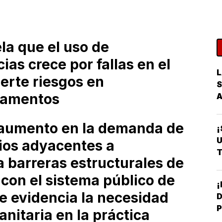
la que el uso de
ias crece por fallas en el
L
erte riesgos en
S
camentos
l aumento en la demanda de
¡
U
rios adyacentes a
T
a barreras estructurales de
con el sistema público de
ue evidencia la necesidad
D
P
nitaria en la práctica