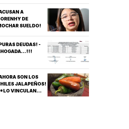
FRACCIONAMIENTOS
ACUSAN A
E VERACRUZ
DORENHY DE
DENUNCIAN
MOCHAR SUELDO!
APAGONES
CONSTANTES QUE
AFECTAN
PURAS DEUDAS! -
LEVADORES,
HOGADA...!!!
TRATAMIENTOS
ÉDICOS Y
APARATOS
LÉCTRICOS
AHORA SON LOS
HILES JALAPEÑOS!
 *LO VINCULAN
ON BROTE DE
ALMONELA EN EU