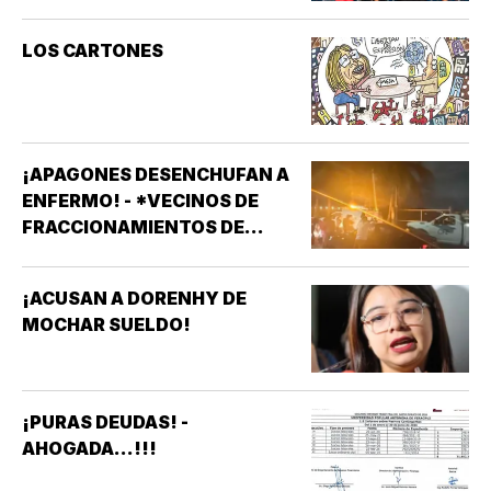
LOS CARTONES
¡APAGONES DESENCHUFAN A
ENFERMO! - *VECINOS DE
FRACCIONAMIENTOS DE
VERACRUZ DENUNCIAN
APAGONES CONSTANTES QUE
¡ACUSAN A DORENHY DE
AFECTAN ELEVADORES,
MOCHAR SUELDO!
TRATAMIENTOS MÉDICOS Y
APARATOS ELÉCTRICOS
¡PURAS DEUDAS! -
AHOGADA...!!!