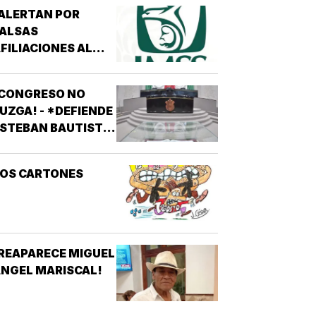
ALERTAN POR
FALSAS
FILIACIONES AL
MSS! - *DE 200
ESOS EN REDES
¡CONGRESO NO
OCIALES
UZGA! - *DEFIENDE
STEBAN BAUTISTA
VOTACIÓN CONTRA
LCALDES DE MC
LOS CARTONES
REAPARECE MIGUEL
NGEL MARISCAL!