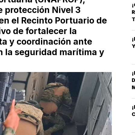
e protección Nivel 3
R
en el Recinto Portuario de
T
vo de fortalecer la
¡
a y coordinación ante
Y
n la seguridad marítima y
¡
D
M
¡
C