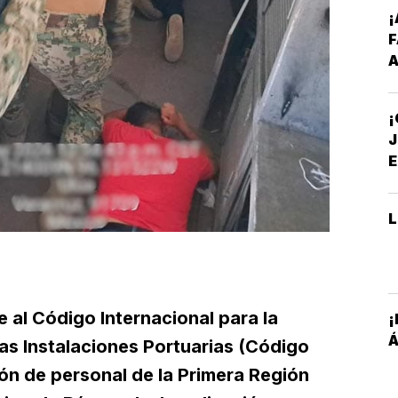
¡
A
I
P
S
J
E
A
e al Código Internacional para la
¡
Á
as Instalaciones Portuarias (Código
ión de personal de la Primera Región