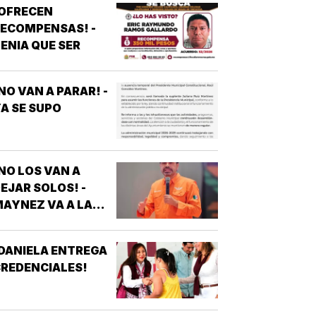
¡OFRECEN
ECOMPENSAS! -
ENIA QUE SER
NO VAN A PARAR! -
A SE SUPO
NO LOS VAN A
EJAR SOLOS! -
AYNEZ VA A LA
CNDH
DANIELA ENTREGA
REDENCIALES!