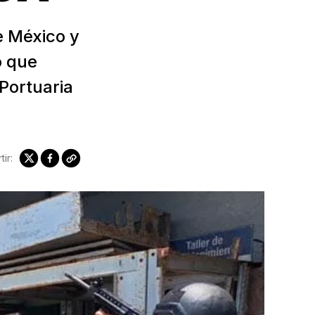
e México y
ó que
Portuaria
ir: