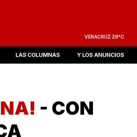
VERACRUZ 29°C
LAS COLUMNAS
Y LOS ANUNCIOS
INA!
- CON
CA