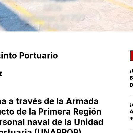
cinto Portuario
¡
z
B
na a través de la Armada
¡
cto de la Primera Región
A
rsonal naval de la Unidad
R
Portuaria (UNAPROP),
O