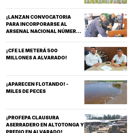
¡LANZAN CONVOCATORIA
PARA INCORPORARSE AL
ARSENAL NACIONAL NÚMERO
TRES DE LA SECRETARÍA DE
MARINA!
¡CFE LE METERÁ 500
MILLONES A ALVARADO!
¡APARECEN FLOTANDO! -
MILES DE PECES
¡PROFEPA CLAUSURA
ASERRADERO EN ALTOTONGA Y
PREDIO EN ALVARADO!