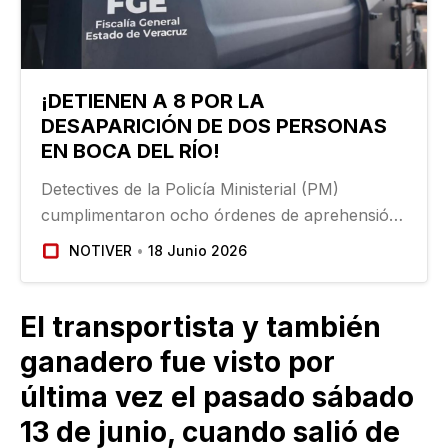
¡DETIENEN A 8 POR LA
DESAPARICIÓN DE DOS PERSONAS
EN BOCA DEL RÍO!
Detectives de la Policía Ministerial (PM)
cumplimentaron ocho órdenes de aprehensión
en contra de Alexis H.U., Roberto L.A., Nazario
NOTIVER
18 Junio 2026
L.M., Irving Josafat P.R., Álvaro Alexis C.R.,
Ana Rosa P.R., María del Refugio R.R. y Abigail
P.R., por…
El transportista y también
ganadero fue visto por
última vez el pasado sábado
13 de junio, cuando salió de