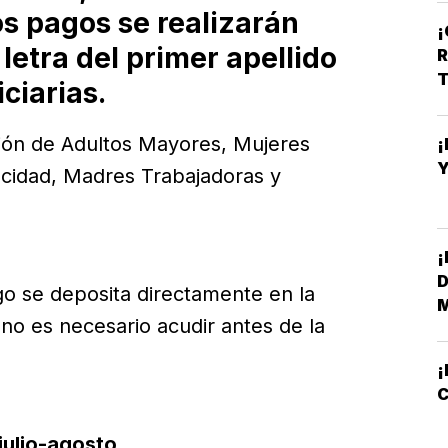
O
s pagos se realizarán
letra del primer apellido
R
T
ciarias.
nsión de Adultos Mayores, Mujeres
¡
Y
acidad, Madres Trabajadoras y
¡
D
go se deposita directamente en la
M
 no es necesario acudir antes de la
¡
C
julio-agosto