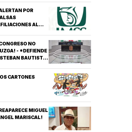
ALERTAN POR
FALSAS
FILIACIONES AL
MSS! - *DE 200
ESOS EN REDES
¡CONGRESO NO
OCIALES
UZGA! - *DEFIENDE
STEBAN BAUTISTA
VOTACIÓN CONTRA
LCALDES DE MC
LOS CARTONES
REAPARECE MIGUEL
NGEL MARISCAL!