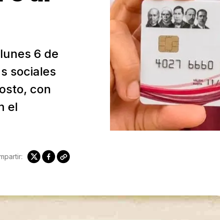
 lunes 6 de
s sociales
osto, con
 el
partir: