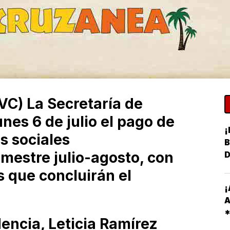
VC) La Secretaría de
unes 6 de julio el pago de
¡
s sociales
B
imestre julio-agosto, con
 que concluirán el
¡
A
dencia, Leticia Ramírez
R