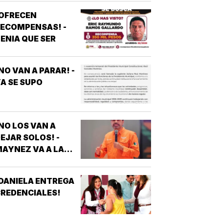
VEJITA NOTICIAS
¡OFRECEN
ECOMPENSAS! -
ENIA QUE SER
NO VAN A PARAR! -
A SE SUPO
NO LOS VAN A
EJAR SOLOS! -
AYNEZ VA A LA
CNDH
DANIELA ENTREGA
REDENCIALES!