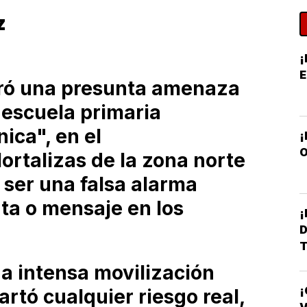
z
¡
tró una presunta amenaza
a escuela primaria
ica", en el
O
ortalizas de la zona norte
 ser una falsa alarma
ta o mensaje en los
D
T
na intensa movilización
¡
artó cualquier riesgo real,
D