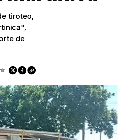
 tiroteo,
tinica",
orte de
ir: