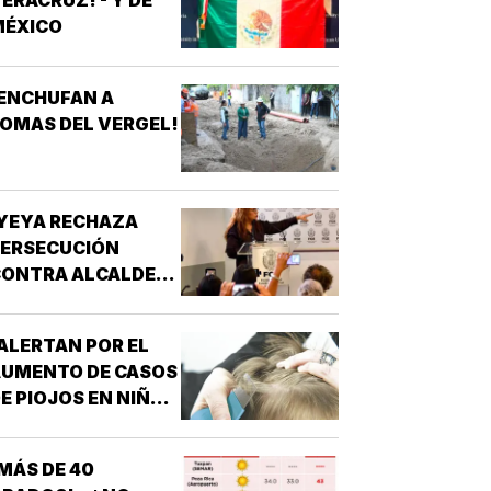
ERACRUZ! - Y DE
MASIVA
MÉXICO
ENCHUFAN A
OMAS DEL VERGEL!
YEYA RECHAZA
PERSECUCIÓN
ONTRA ALCALDES!
 DE MC
ALERTAN POR EL
AUMENTO DE CASOS
E PIOJOS EN NIÑOS
 NIÑAS
ESCOLARES!
MÁS DE 40