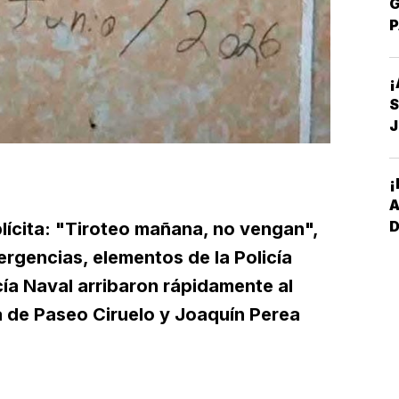
G
P
E
¡
S
D
¡
lícita: "Tiroteo mañana, no vengan",
I
ergencias, elementos de la Policía
*
icía Naval arribaron rápidamente al
P
a de Paseo Ciruelo y Joaquín Perea
S