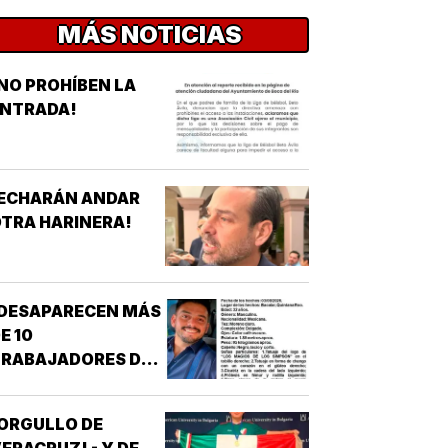
MÁS NOTICIAS
NO PROHÍBEN LA
ENTRADA!
¡ECHARÁN ANDAR
TRA HARINERA!
¡DESAPARECEN MÁS
E 10
TRABAJADORES DEL
REN MAYA! -
*OTRA
ORGULLO DE
ESAPARICIÓN