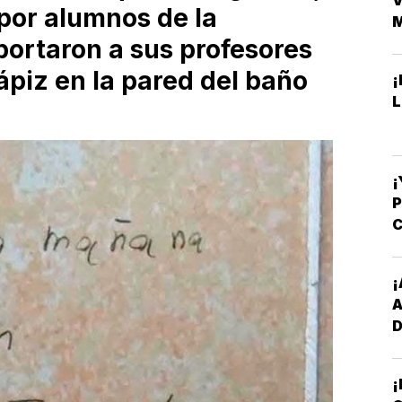
V
 por alumnos de la
portaron a sus profesores
ápiz en la pared del baño
¡
L
¡
C
-
¡
D
Y
¡