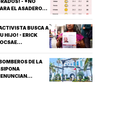
RADOS! - *NO
ARA EL ASADERO
N TODO EL ESTADO
ACTIVISTA BUSCA A
U HIJO! - ERICK
JOCSAE
ESAPARECIÓ EN
XALAPA
BOMBEROS DE LA
ASIPONA
DENUNCIAN
RREGULARIDADES! -
CULPAN A
SISTEMAS
RÁCTICOS DE
EGURIDAD (SPS)