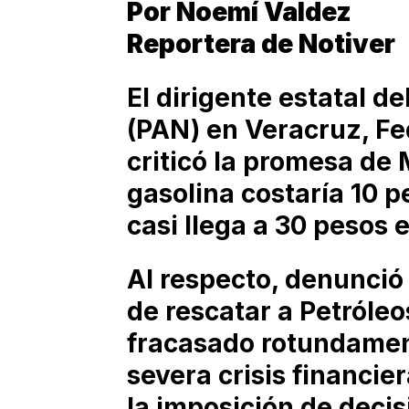
Por Noemí Valdez
Reportera de Notiver
El dirigente estatal d
(PAN) en Veracruz, Fe
criticó la promesa de
gasolina costaría 10 
casi llega a 30 pesos el
Al respecto, denunci
de rescatar a Petróle
fracasado rotundamen
severa crisis financie
la imposición de decis