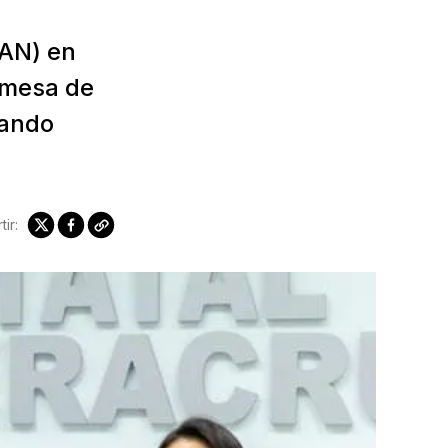
PAN) en
omesa de
uando
ir: