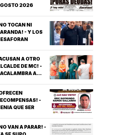
AGOSTO 2026
NO TOCAN NI
ARANDA! - Y LOS
DESAFORAN
ACUSAN A OTRO
LCALDE DE MC! -
*ACALAMBRA A
EPORTERO DE
VEJITA NOTICIAS
¡OFRECEN
ECOMPENSAS! -
ENIA QUE SER
NO VAN A PARAR! -
A SE SUPO