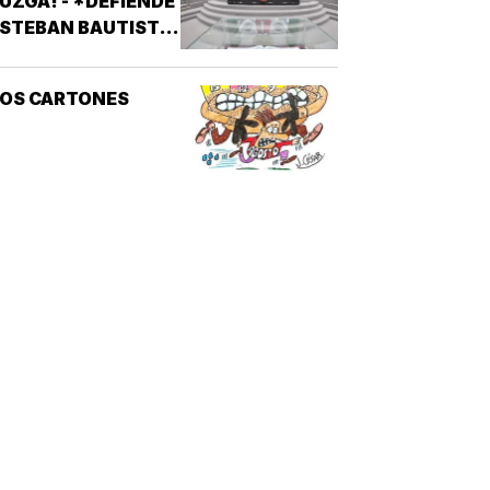
UZGA! - *DEFIENDE
STEBAN BAUTISTA
VOTACIÓN CONTRA
LCALDES DE MC
LOS CARTONES