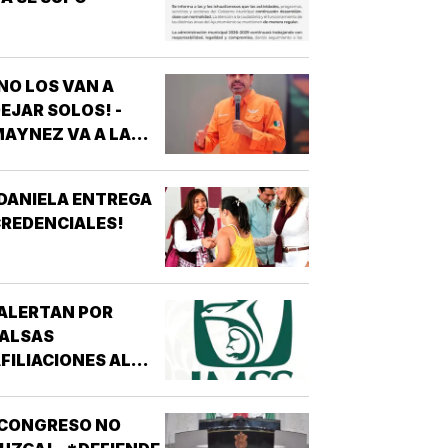
NO LOS VAN A
EJAR SOLOS! -
AYNEZ VA A LA
CNDH
DANIELA ENTREGA
REDENCIALES!
ALERTAN POR
FALSAS
FILIACIONES AL
MSS! - *DE 200
ESOS EN REDES
¡CONGRESO NO
OCIALES