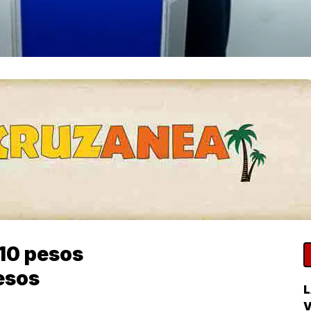
 10 pesos
pesos
L
V