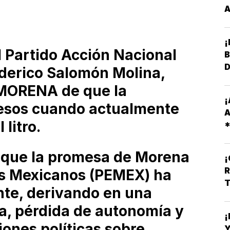
¡
el Partido Acción Nacional
B
derico Salomón Molina,
 MORENA de que la
¡
pesos cuando actualmente
A
 litro.
R
O
ó que la promesa de Morena
R
os Mexicanos (PEMEX) ha
T
te, derivando en una
ra, pérdida de autonomía y
¡
iones políticas sobre
Y