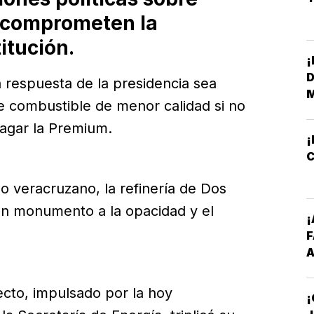
e comprometen la
itución.
¡
D
la respuesta de la presidencia sea
M
de combustible de menor calidad si no
agar la Premium.
¡
C
o veracruzano, la refinería de Dos
n monumento a la opacidad y el
¡
A
I
P
ecto, impulsado por la hoy
S