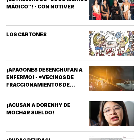
MÁGICO”! - CON NOTIVER
LOS CARTONES
¡APAGONES DESENCHUFAN A
ENFERMO! - *VECINOS DE
FRACCIONAMIENTOS DE
VERACRUZ DENUNCIAN
APAGONES CONSTANTES QUE
¡ACUSAN A DORENHY DE
AFECTAN ELEVADORES,
MOCHAR SUELDO!
TRATAMIENTOS MÉDICOS Y
APARATOS ELÉCTRICOS