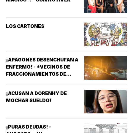
LOS CARTONES
¡APAGONES DESENCHUFAN A
ENFERMO! - *VECINOS DE
FRACCIONAMIENTOS DE
VERACRUZ DENUNCIAN
APAGONES CONSTANTES QUE
¡ACUSAN A DORENHY DE
AFECTAN ELEVADORES,
MOCHAR SUELDO!
TRATAMIENTOS MÉDICOS Y
APARATOS ELÉCTRICOS
¡PURAS DEUDAS! -