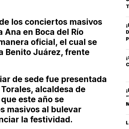
T
 de los conciertos masivos
a Ana en Boca del Río
D
P
anera oficial, el cual se
a Benito Juárez, frente
¡
C
iar de sede fue presentada
Torales, alcaldesa de
¡
 que este año se
M
os masivos al bulevar
ciar la festividad.