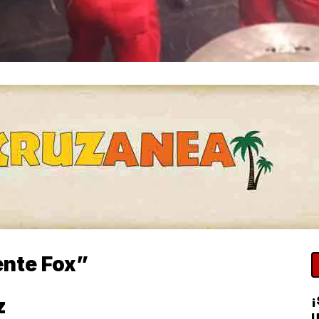
ente Fox”
¡
z
U