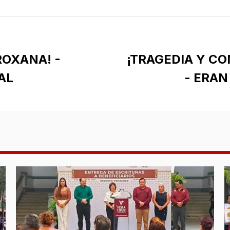
ROXANA! -
¡TRAGEDIA Y C
AL
- ERA