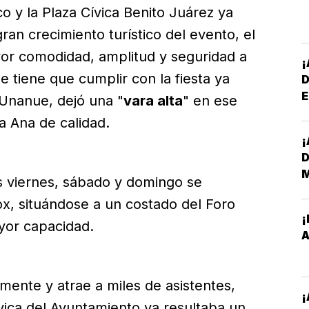
o y la Plaza Cívica Benito Juárez ya
gran crecimiento turístico del evento, el
yor comodidad, amplitud y seguridad a
e tiene que cumplir con la fiesta ya
E
Unanue, dejó una "
vara alta
" en ese
*
ta Ana de calidad.
¡
D
as viernes, sábado y domingo se
ox, situándose a un costado del Foro
¡
yor capacidad.
E
A
M
vamente y atrae a miles de asistentes,
E
¡
ívica del Ayuntamiento ya resultaba un