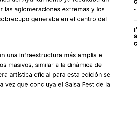
C
ar las aglomeraciones extremas y los
-
C
sobrecupo generaba en el centro del
S
¡
S
C
L
on una infraestructura más amplia e
s masivos, similar a la dinámica de
era artística oficial para esta edición se
 vez que concluya el Salsa Fest de la