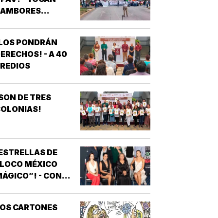
AMBORES...
¡LOS PONDRÁN
ERECHOS! - A 40
REDIOS
SON DE TRES
OLONIAS!
ESTRELLAS DE
“LOCO MÉXICO
ÁGICO”! - CON
NOTIVER
LOS CARTONES