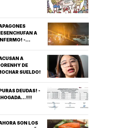
¡APAGONES
DESENCHUFAN A
NFERMO! -
VECINOS DE
FRACCIONAMIENTOS
ACUSAN A
E VERACRUZ
DORENHY DE
DENUNCIAN
MOCHAR SUELDO!
APAGONES
CONSTANTES QUE
AFECTAN
PURAS DEUDAS! -
LEVADORES,
HOGADA...!!!
TRATAMIENTOS
ÉDICOS Y
APARATOS
LÉCTRICOS
AHORA SON LOS