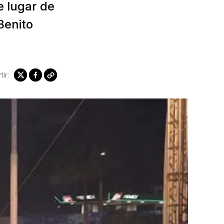
e lugar de
Benito
ir: