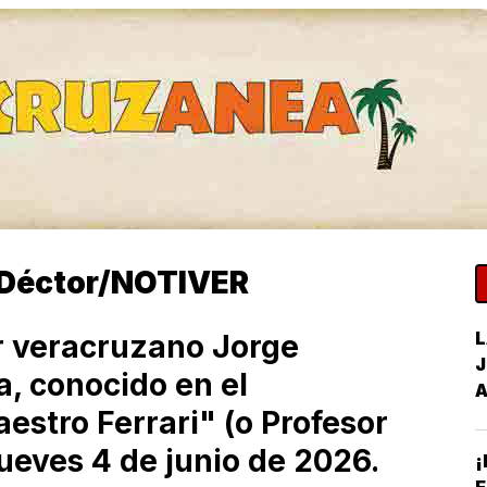
 Déctor/NOTIVER
L
r veracruzano Jorge
J
a, conocido en el
estro Ferrari" (o Profesor
 jueves 4 de junio de 2026.
¡