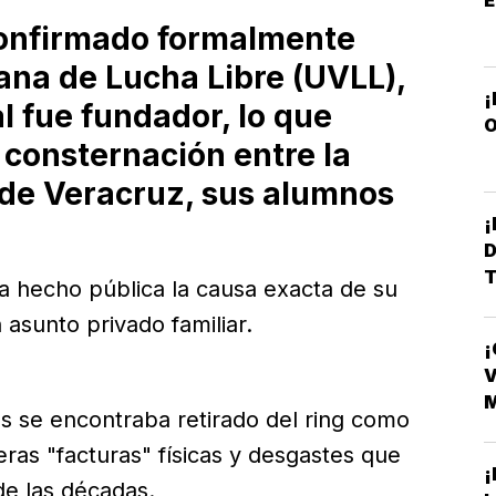
confirmado formalmente
ana de Lucha Libre (UVLL),
l fue fundador, lo que
O
consternación entre la
de Veracruz, sus alumnos
D
 hecho pública la causa exacta de su
T
sunto privado familiar.
¡
D
V
s se encontraba retirado del ring como
eras "facturas" físicas y desgastes que
¡
de las décadas.