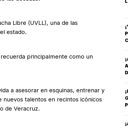
L
cha Libre (UVLL), una de las
¡
el estado.
C
-
e recuerda principalmente como un
¡
D
Y
 vida a asesorar en esquinas, entrenar y
¡
G
e nuevos talentos en recintos icónicos
P
o de Veracruz.
E
¡