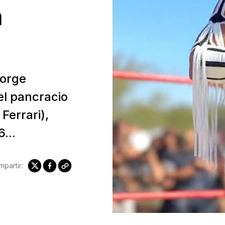
n
Jorge
el pancracio
Ferrari),
...
partir: