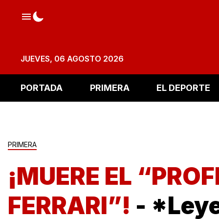
JUEVES, 06 AGOSTO 2026
PORTADA
PRIMERA
EL DEPORTE
PRIMERA
¡MUERE EL “PROF
FERRARI”!
- *Ley