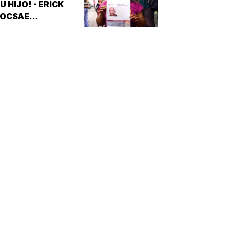
U HIJO! - ERICK
JOCSAE
ESAPARECIÓ EN
XALAPA