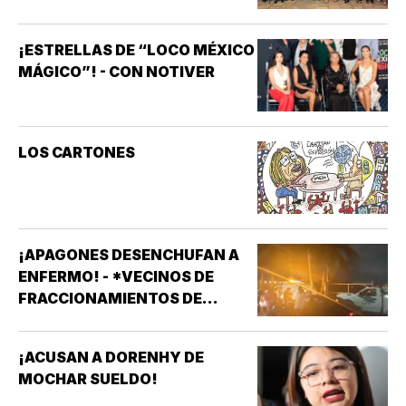
¡ESTRELLAS DE “LOCO MÉXICO
MÁGICO”! - CON NOTIVER
LOS CARTONES
¡APAGONES DESENCHUFAN A
ENFERMO! - *VECINOS DE
FRACCIONAMIENTOS DE
VERACRUZ DENUNCIAN
APAGONES CONSTANTES QUE
¡ACUSAN A DORENHY DE
AFECTAN ELEVADORES,
MOCHAR SUELDO!
TRATAMIENTOS MÉDICOS Y