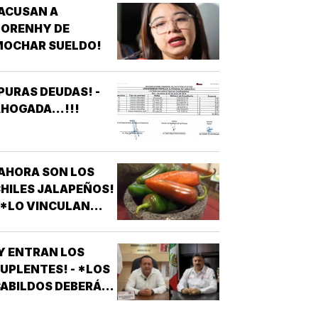
ACUSAN A
E VERACRUZ
DORENHY DE
DENUNCIAN
MOCHAR SUELDO!
APAGONES
CONSTANTES QUE
AFECTAN
PURAS DEUDAS! -
LEVADORES,
HOGADA...!!!
TRATAMIENTOS
ÉDICOS Y
APARATOS
LÉCTRICOS
AHORA SON LOS
HILES JALAPEÑOS!
 *LO VINCULAN
ON BROTE DE
ALMONELA EN EU
Y ENTRAN LOS
UPLENTES! - *LOS
ABILDOS DEBERÁN
LAMAR A QUIENES