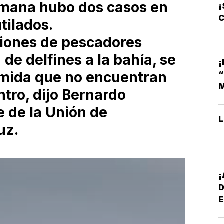
emana hubo dos casos en
¡
C
tilados.
ciones de pescadores
 de delfines a la bahía, se
¡
mida que no encuentran
M
tro, dijo Bernardo
 de la Unión de
uz.
E
*