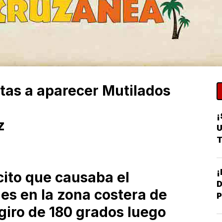
tas a aparecer Mutilados
¡
z
U
T
cito que causaba el
D
es en la zona costera de
P
giro de 180 grados luego