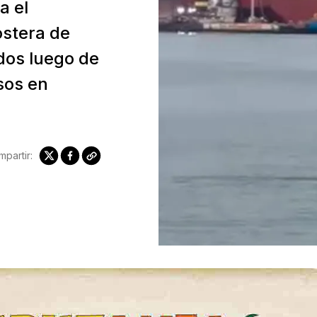
a el
ostera de
dos luego de
sos en
partir: