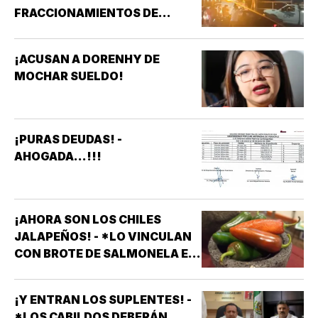
FRACCIONAMIENTOS DE
VERACRUZ DENUNCIAN
APAGONES CONSTANTES QUE
¡ACUSAN A DORENHY DE
AFECTAN ELEVADORES,
MOCHAR SUELDO!
TRATAMIENTOS MÉDICOS Y
APARATOS ELÉCTRICOS
¡PURAS DEUDAS! -
AHOGADA...!!!
¡AHORA SON LOS CHILES
JALAPEÑOS! - *LO VINCULAN
CON BROTE DE SALMONELA EN
EU
¡Y ENTRAN LOS SUPLENTES! -
*LOS CABILDOS DEBERÁN