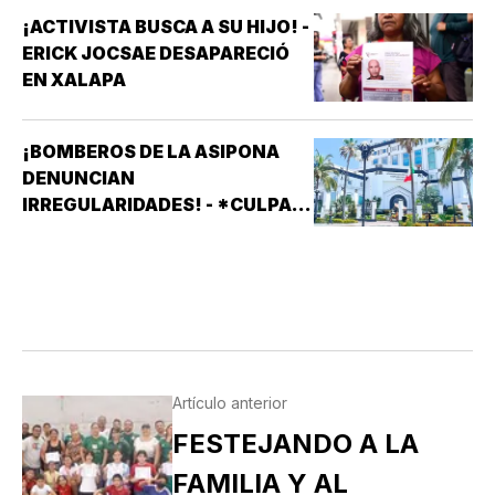
¡ACTIVISTA BUSCA A SU HIJO! -
ERICK JOCSAE DESAPARECIÓ
EN XALAPA
¡BOMBEROS DE LA ASIPONA
DENUNCIAN
IRREGULARIDADES! - *CULPAN
A SISTEMAS PRÁCTICOS DE
SEGURIDAD (SPS)
Artículo anterior
FESTEJANDO A LA
FAMILIA Y AL