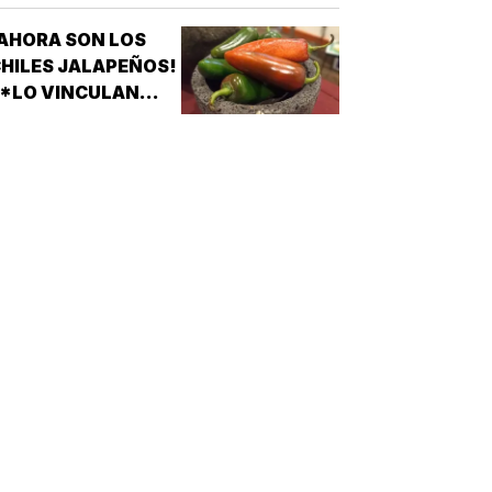
APARATOS
LÉCTRICOS
AHORA SON LOS
HILES JALAPEÑOS!
 *LO VINCULAN
ON BROTE DE
ALMONELA EN EU