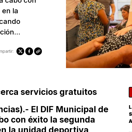
 a cabo con
 en la
rcando
ción...
partir:
cerca servicios gratuitos
L
ncias).- El DIF Municipal de
S
abo con éxito la segunda
n la unidad deportiva