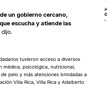
E
¡
o de un gobierno cercano,
C
-
que escucha y atiende las
C
 dijo.
S
udadanos tuvieron acceso a diversos
 médica, psicológica, nutricional,
te de pelo y más atenciones brindadas a
ción Villa Rica, Villa Rica y Adalberto