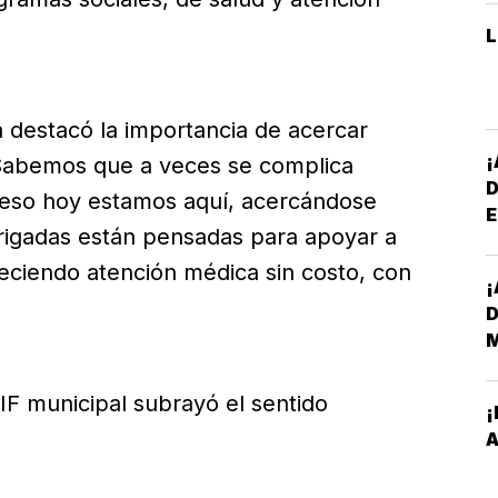
a destacó la importancia de acercar
 “Sabemos que a veces se complica
r eso hoy estamos aquí, acercándose
E
rigadas están pensadas para apoyar a
*
reciendo atención médica sin costo, con
¡
D
DIF municipal subrayó el sentido
¡
E
A
M