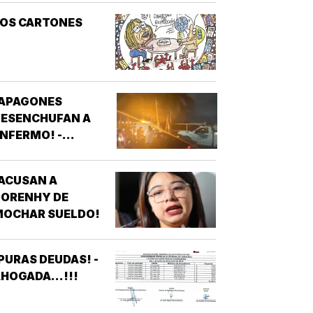
LOS CARTONES
¡APAGONES
DESENCHUFAN A
NFERMO! -
VECINOS DE
FRACCIONAMIENTOS
ACUSAN A
E VERACRUZ
DORENHY DE
DENUNCIAN
MOCHAR SUELDO!
APAGONES
CONSTANTES QUE
AFECTAN
PURAS DEUDAS! -
LEVADORES,
HOGADA...!!!
TRATAMIENTOS
ÉDICOS Y