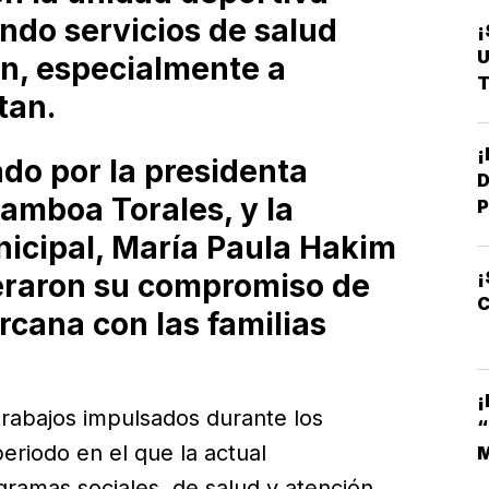
ndo servicios de salud
¡
U
ón, especialmente a
T
tan.
ado por la presidenta
D
amboa Torales, y la
P
nicipal, María Paula Hakim
¡
eraron su compromiso de
C
rcana con las familias
¡
trabajos impulsados durante los
eriodo en el que la actual
M
gramas sociales, de salud y atención