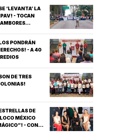
SE ‘LEVANTA’ LA
PAV! - TOCAN
AMBORES...
¡LOS PONDRÁN
ERECHOS! - A 40
REDIOS
SON DE TRES
OLONIAS!
ESTRELLAS DE
“LOCO MÉXICO
ÁGICO”! - CON
NOTIVER