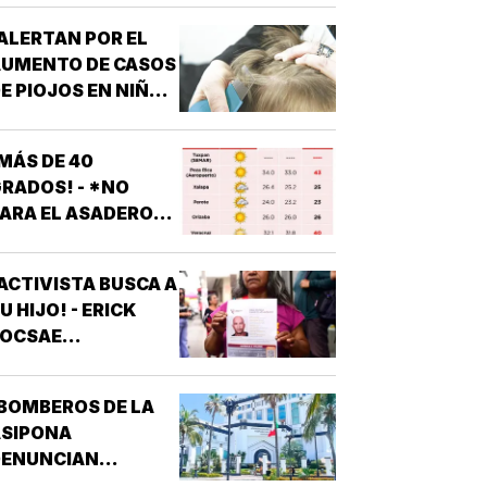
ALERTAN POR EL
AUMENTO DE CASOS
E PIOJOS EN NIÑOS
 NIÑAS
ESCOLARES!
MÁS DE 40
RADOS! - *NO
ARA EL ASADERO
N TODO EL ESTADO
ACTIVISTA BUSCA A
U HIJO! - ERICK
JOCSAE
ESAPARECIÓ EN
XALAPA
BOMBEROS DE LA
ASIPONA
DENUNCIAN
RREGULARIDADES! -