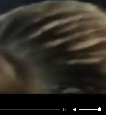
*
P
S
1×