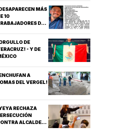
¡DESAPARECEN MÁS
E 10
TRABAJADORES DEL
REN MAYA! -
*OTRA
ORGULLO DE
ESAPARICIÓN
ERACRUZ! - Y DE
MASIVA
MÉXICO
ENCHUFAN A
OMAS DEL VERGEL!
YEYA RECHAZA
PERSECUCIÓN
ONTRA ALCALDES!
 DE MC