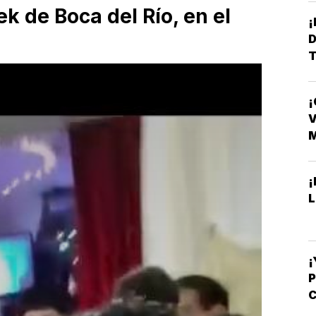
ek de Boca del Río, en el
D
T
¡
D
V
¡
L
¡
C
-