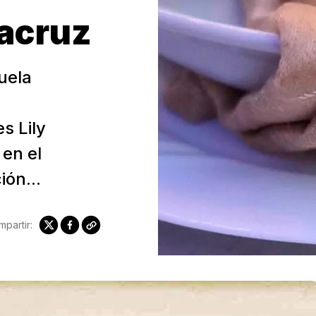
racruz
uela
s Lily
 en el
ón...
partir: