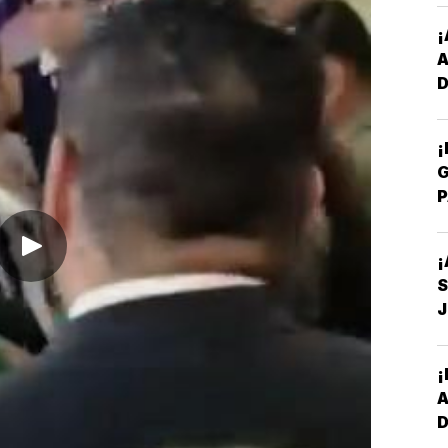
¡
D
Y
¡
G
P
E
¡
S
D
¡
I