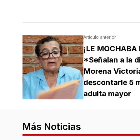
Artículo anterior
¡LE MOCHABA 
*Señalan a la d
Morena Victori
descontarle 5 m
adulta mayor
Más Noticias