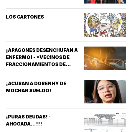
LOS CARTONES
¡APAGONES DESENCHUFAN A
ENFERMO! - *VECINOS DE
FRACCIONAMIENTOS DE
VERACRUZ DENUNCIAN
APAGONES CONSTANTES QUE
¡ACUSAN A DORENHY DE
AFECTAN ELEVADORES,
MOCHAR SUELDO!
TRATAMIENTOS MÉDICOS Y
APARATOS ELÉCTRICOS
¡PURAS DEUDAS! -
AHOGADA...!!!