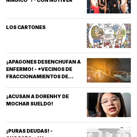
LOS CARTONES
¡APAGONES DESENCHUFAN A
ENFERMO! - *VECINOS DE
FRACCIONAMIENTOS DE
VERACRUZ DENUNCIAN
APAGONES CONSTANTES QUE
¡ACUSAN A DORENHY DE
AFECTAN ELEVADORES,
MOCHAR SUELDO!
TRATAMIENTOS MÉDICOS Y
APARATOS ELÉCTRICOS
¡PURAS DEUDAS! -