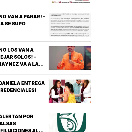
NO VAN A PARAR! -
A SE SUPO
NO LOS VAN A
EJAR SOLOS! -
AYNEZ VA A LA
CNDH
DANIELA ENTREGA
REDENCIALES!
ALERTAN POR
FALSAS
FILIACIONES AL