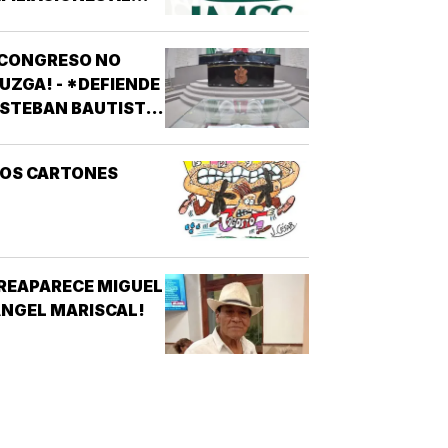
MSS! - *DE 200
ESOS EN REDES
¡CONGRESO NO
OCIALES
UZGA! - *DEFIENDE
STEBAN BAUTISTA
VOTACIÓN CONTRA
LCALDES DE MC
LOS CARTONES
REAPARECE MIGUEL
NGEL MARISCAL!