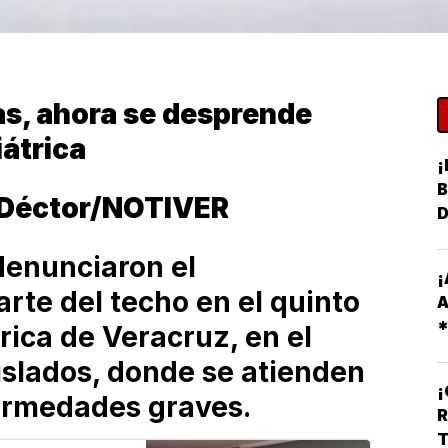
as, ahora se desprende
iátrica
¡
B
 Déctor/NOTIVER
denunciaron el
¡
rte del techo en el quinto
A
trica de Veracruz, en el
R
islados, donde se atienden
O
fermedades graves.
R
T