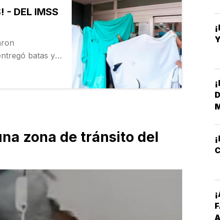
 - DEL IMSS
¡
Y
aron
ntregó batas y
diátrica de la
ora de Jesús
¡
D
M
una zona de tránsito del
¡
C
¡
A