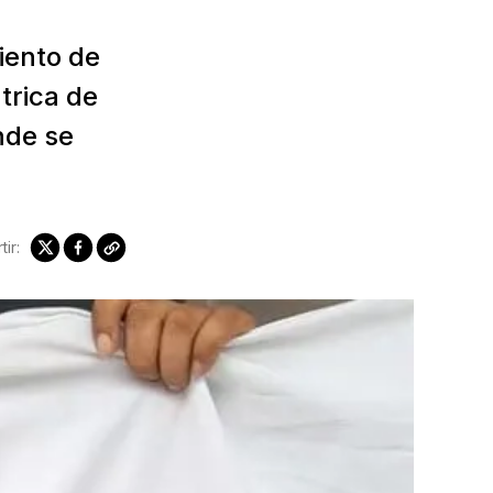
iento de
átrica de
nde se
ir: