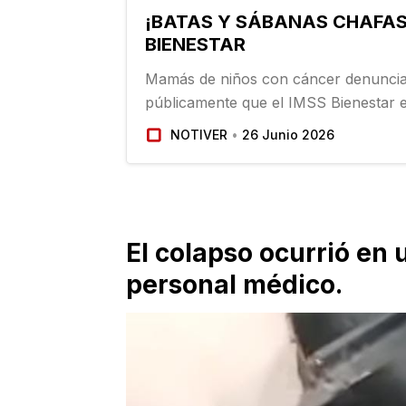
¡BATAS Y SÁBANAS CHAFAS!
BIENESTAR
Mamás de niños con cáncer denunci
públicamente que el IMSS Bienestar e
sábanas rotas y podridas a la Torre Pe
NOTIVER
26 Junio 2026
ciudad de Veracruz. En entrevista, C
Rodríguez…
El colapso ocurrió en 
personal médico.