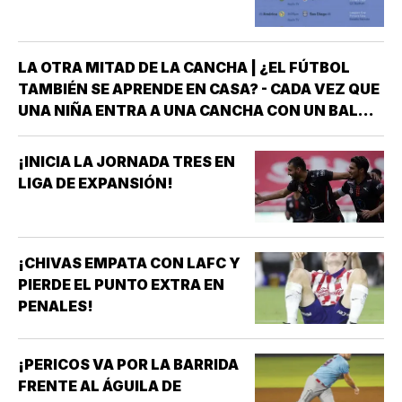
LA OTRA MITAD DE LA CANCHA | ¿EL FÚTBOL
TAMBIÉN SE APRENDE EN CASA? - CADA VEZ QUE
UNA NIÑA ENTRA A UNA CANCHA CON UN BALÓN
BAJO EL BRAZO, NO LLEGA SOLA *DETRÁS DE
ELLA SIEMPRE HAY ALGUIEN QUE LA LLEVÓ AL
¡INICIA LA JORNADA TRES EN
ENTRENAMIENTO, QUE HIZO EL ESFUERZO…
LIGA DE EXPANSIÓN!
¡CHIVAS EMPATA CON LAFC Y
PIERDE EL PUNTO EXTRA EN
PENALES!
¡PERICOS VA POR LA BARRIDA
FRENTE AL ÁGUILA DE