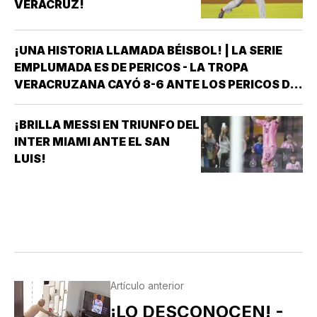
VERACRUZ!
¡UNA HISTORIA LLAMADA BÉISBOL! | LA SERIE
EMPLUMADA ES DE PERICOS - LA TROPA
VERACRUZANA CAYÓ 8-6 ANTE LOS PERICOS DE
PUEBLA EN EL SEGUNDO JUEGO DE LA ÚLTIMA
SERIE DE LA TEMPORADA REGULAR EN EL
¡BRILLA MESSI EN TRIUNFO DEL
ESTADIO HERMANOS SERDÁN, CON LO QUE LOS
INTER MIAMI ANTE EL SAN
POBLANOS…
LUIS!
Artículo anterior
¡LO DESCONOCEN! -