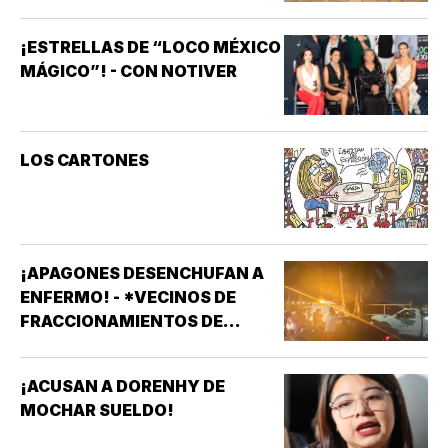
¡ESTRELLAS DE “LOCO MÉXICO
MÁGICO”! - CON NOTIVER
LOS CARTONES
¡APAGONES DESENCHUFAN A
ENFERMO! - *VECINOS DE
FRACCIONAMIENTOS DE
VERACRUZ DENUNCIAN
APAGONES CONSTANTES QUE
¡ACUSAN A DORENHY DE
AFECTAN ELEVADORES,
MOCHAR SUELDO!
TRATAMIENTOS MÉDICOS Y
APARATOS ELÉCTRICOS