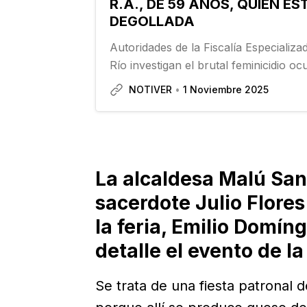
R.A., DE 59 AÑOS, QUIEN E
DEGOLLADA
Autoridades de la Fiscalía Especializa
Río investigan el brutal feminicidio oc
poblado de Ignacio de la Llave, dond
NOTIVER
1 Noviembre 2025
identidad Lorenza R.A. fue degollada 
La alcaldesa Malú San
sacerdote Julio Flore
la feria, Emilio Domín
detalle el evento de la
Se trata de una fiesta patronal d