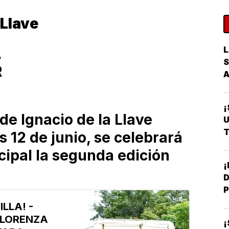
 Llave
L
A
S
R
¡
de Ignacio de la Llave
U
T
s 12 de junio, se celebrará
ipal la segunda edición
D
P
ILLA! -
 LORENZA
¡