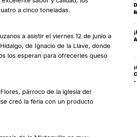
excelente sabor y calidad, los
uatro a cinco toneladas.
¡
zanos a asistir el viernes 12 de junio a
E
A
 Hidalgo, de Ignacio de la Llave, donde
M
s los esperan para ofrecerles queso
E
¡
C
-
C
 Flores, párroco de la iglesia del
S
e creó la feria con un producto