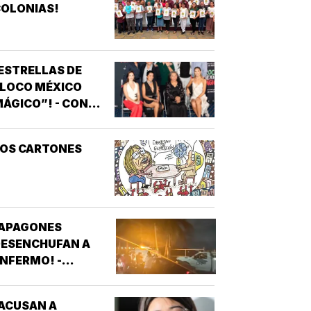
OLONIAS!
ESTRELLAS DE
“LOCO MÉXICO
ÁGICO”! - CON
NOTIVER
LOS CARTONES
¡APAGONES
DESENCHUFAN A
NFERMO! -
VECINOS DE
FRACCIONAMIENTOS
ACUSAN A
E VERACRUZ