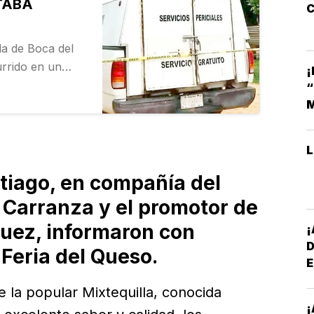
STABA
C
da de Boca del
urrido en un
¡
e una dama de
e incluso la…
M
tiago, en compañía del
s Carranza y el promotor de
guez, informaron con
 Feria del Queso.
E
*
e la popular Mixtequilla, conocida
¡
D