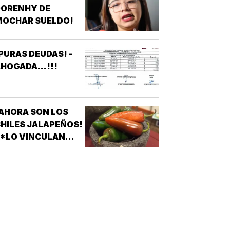
DORENHY DE
DENUNCIAN
MOCHAR SUELDO!
APAGONES
CONSTANTES QUE
AFECTAN
PURAS DEUDAS! -
LEVADORES,
HOGADA...!!!
TRATAMIENTOS
ÉDICOS Y
APARATOS
LÉCTRICOS
AHORA SON LOS
HILES JALAPEÑOS!
 *LO VINCULAN
ON BROTE DE
ALMONELA EN EU