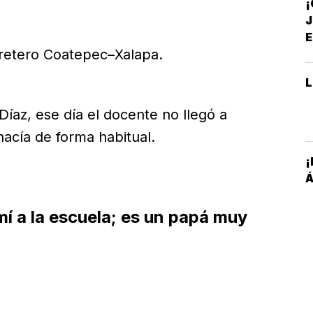
S
J
E
rretero Coatepec–Xalapa.
A
Díaz, ese día el docente no llegó a
hacía de forma habitual.
¡
Á
mí a la escuela; es un papá muy