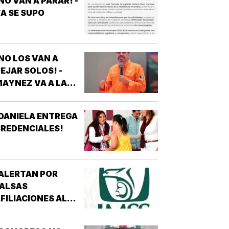
NO VAN A PARAR! -
A SE SUPO
NO LOS VAN A
EJAR SOLOS! -
AYNEZ VA A LA
CNDH
DANIELA ENTREGA
REDENCIALES!
ALERTAN POR
FALSAS
FILIACIONES AL
MSS! - *DE 200
ESOS EN REDES