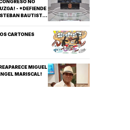
¡CONGRESO NO
OCIALES
UZGA! - *DEFIENDE
STEBAN BAUTISTA
VOTACIÓN CONTRA
LCALDES DE MC
LOS CARTONES
REAPARECE MIGUEL
NGEL MARISCAL!