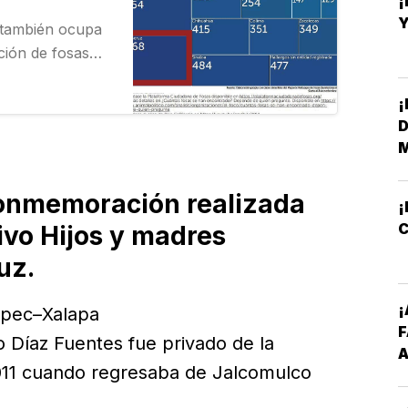
¡
Y
 también ocupa
ación de fosas
señala el
xico la crisis…
¡
D
M
conmemoración realizada
¡
C
tivo Hijos y madres
uz.
¡
epec–Xalapa
o Díaz Fuentes fue privado de la
A
2011 cuando regresaba de Jalcomulco
I
P