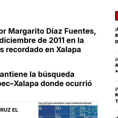
¡
sor Margarito Díaz Fuentes,
B
diciembre de 2011 en la
s recordado en Xalapa
¡
A
mantiene la búsqueda
R
pec–Xalapa donde ocurrió
O
R
T
RUZ EL