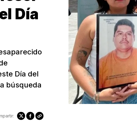
el Día
desaparecido
 de
ste Día del
 la búsqueda
partir: