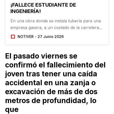
¡FALLECE ESTUDIANTE DE
INGENIERÍA!
En una obra donde se instala tubería para una
empresa gasera, a un costado de la carretera
federal Veracruz-Xalapa, un estudiante de
NOTIVER
27 Junio 2026
ingeniería cayó por accidente de unos 2.70
metros de altura dentro de una excavación,
mientras realizaba…
El pasado viernes se
confirmó el fallecimiento del
joven tras tener una caída
accidental en una zanja o
excavación de más de dos
metros de profundidad, lo
que