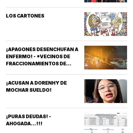
LOS CARTONES
¡APAGONES DESENCHUFAN A
ENFERMO! - *VECINOS DE
FRACCIONAMIENTOS DE
VERACRUZ DENUNCIAN
APAGONES CONSTANTES QUE
¡ACUSAN A DORENHY DE
AFECTAN ELEVADORES,
MOCHAR SUELDO!
TRATAMIENTOS MÉDICOS Y
APARATOS ELÉCTRICOS
¡PURAS DEUDAS! -
AHOGADA...!!!