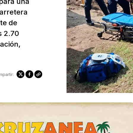
 para una
arretera
te de
s 2.70
ación,
partir: