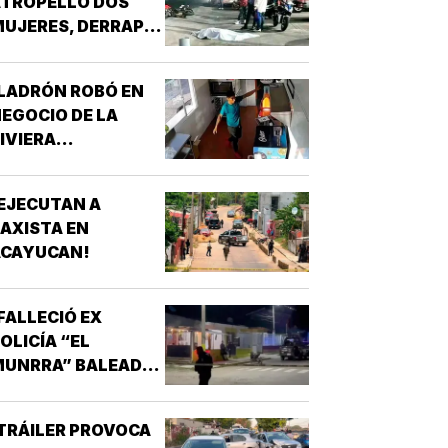
ATROPELLÓ DOS
UJERES, DERRAPÓ
 SE MATÓ!
LADRÓN ROBÓ EN
EGOCIO DE LA
IVIERA
VERACRUZANA!
EJECUTAN A
AXISTA EN
ACAYUCAN!
FALLECIÓ EX
OLICÍA “EL
MUNRRA” BALEADO
N SU CANTINA DE
AMATLÁN!
TRÁILER PROVOCA