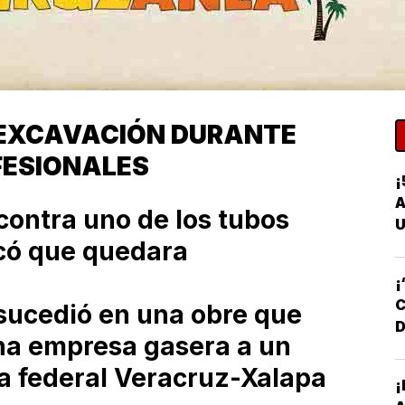
 EXCAVACIÓN DURANTE
FESIONALES
¡
A
contra uno de los tubos
U
ocó que quedara
¡
C
 sucedió en una obre que
D
una empresa gasera a un
D
ra federal Veracruz-Xalapa
¡