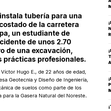
M
Y
instala tubería para una
¡
costado de la carretera
N
pa, un estudiante de
R
ccidente de unos 2.70
ro de una excavación,
¡
T
 prácticas profesionales.
 Víctor Hugo E., de 22 años de edad,
¡
esa Geotecnia y Diseño de Ingeniería,
P
ánica de suelos como parte de los
ía para la Gasera Natural del Noreste.
E
¡