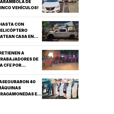
CARAMBOLA DE
INCO VEHÍCULOS!
HASTA CON
HELICÓPTERO
ATEAN CASA EN
AGUNA REAL!
RETIENEN A
TRABAJADORES DE
A CFE POR
CONFUNDIRLOS CON
ELINCUENTES!
¡ASEGURARON 40
MÁQUINAS
TRAGAMONEDAS EN
EL MERCADO
MALIBRÁN!