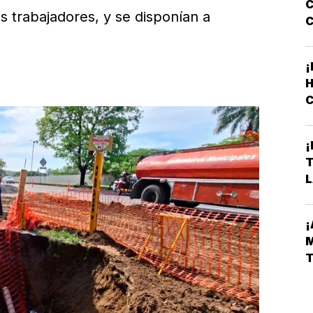
s trabajadores, y se disponían a
C
¡
C
L
¡
L
D