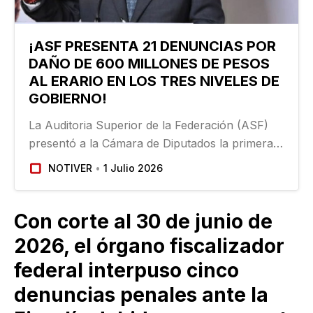
¡ASF PRESENTA 21 DENUNCIAS POR
DAÑO DE 600 MILLONES DE PESOS
AL ERARIO EN LOS TRES NIVELES DE
GOBIERNO!
La Auditoria Superior de la Federación (ASF)
presentó a la Cámara de Diputados la primera
entrega de informes individuales de la Auditoria
NOTIVER
1 Julio 2026
de la Cuenta Pública 2025. En la Comisión de
Vigilancia de la Cámara de Diputados y a cien
días de asumir la…
Con corte al 30 de junio de
2026, el órgano fiscalizador
federal interpuso cinco
denuncias penales ante la