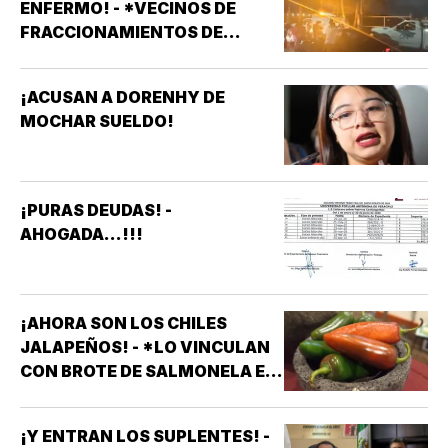
ENFERMO! - *VECINOS DE
FRACCIONAMIENTOS DE
VERACRUZ DENUNCIAN
APAGONES CONSTANTES QUE
¡ACUSAN A DORENHY DE
AFECTAN ELEVADORES,
MOCHAR SUELDO!
TRATAMIENTOS MÉDICOS Y
APARATOS ELÉCTRICOS
¡PURAS DEUDAS! -
AHOGADA...!!!
¡AHORA SON LOS CHILES
JALAPEÑOS! - *LO VINCULAN
CON BROTE DE SALMONELA EN
EU
¡Y ENTRAN LOS SUPLENTES! -