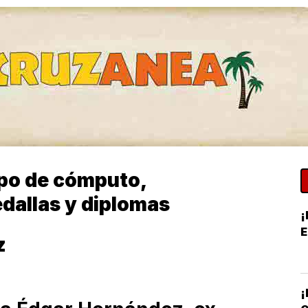
ipo de cómputo,
allas y diplomas
¡
z