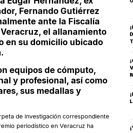
ta Édgar Hernández, ex
O
dor, Fernando Gutiérrez
almente ante la Fiscalía
 Veracruz, el allanamiento
D
o en su domicilio ubicado
T
.
¡
D
V
ron equipos de cómputo,
l y profesional, así como
ares, sus medallas y
¡
L
carpeta de investigación correspondiente
remio periodístico en Veracruz ha
¡