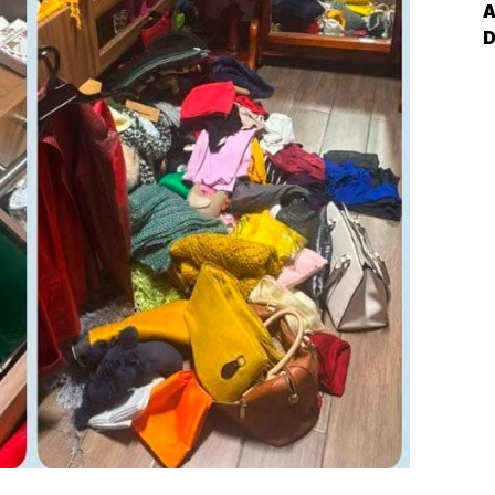
I
*
P
S