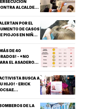
PERSECUCIÓN
ONTRA ALCALDES!
 DE MC
ALERTAN POR EL
AUMENTO DE CASOS
E PIOJOS EN NIÑOS
 NIÑAS
ESCOLARES!
MÁS DE 40
RADOS! - *NO
ARA EL ASADERO
N TODO EL ESTADO
ACTIVISTA BUSCA A
U HIJO! - ERICK
JOCSAE
ESAPARECIÓ EN
XALAPA
BOMBEROS DE LA