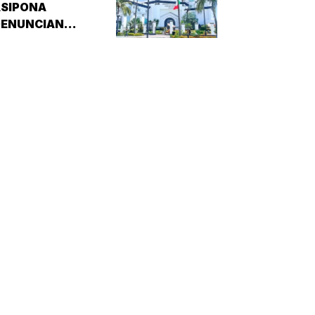
ASIPONA
DENUNCIAN
RREGULARIDADES! -
CULPAN A
SISTEMAS
RÁCTICOS DE
EGURIDAD (SPS)