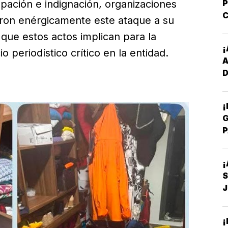
ación e indignación, organizaciones
C
aron enérgicamente este ataque a su
-
 que estos actos implican para la
¡
io periodístico crítico en la entidad.
D
Y
¡
G
P
E
¡
S
D
¡