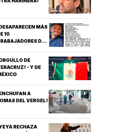
TRA HARINERA!
¡DESAPARECEN MÁS
E 10
TRABAJADORES DEL
REN MAYA! -
*OTRA
ORGULLO DE
ESAPARICIÓN
ERACRUZ! - Y DE
MASIVA
MÉXICO
ENCHUFAN A
OMAS DEL VERGEL!
YEYA RECHAZA