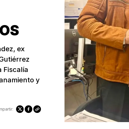
IOS
ndez, ex
Gutiérrez
 Fiscalía
lanamiento y
partir: