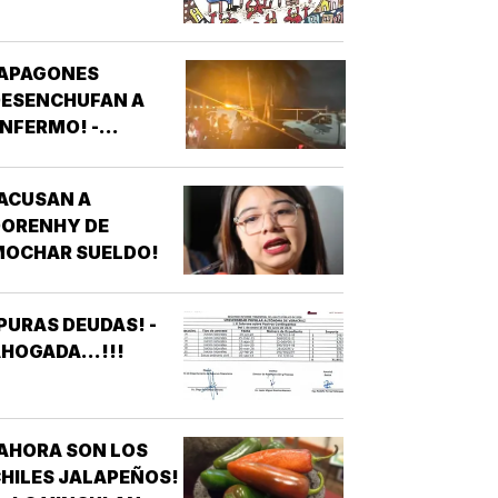
¡APAGONES
DESENCHUFAN A
NFERMO! -
VECINOS DE
FRACCIONAMIENTOS
ACUSAN A
E VERACRUZ
DORENHY DE
DENUNCIAN
MOCHAR SUELDO!
APAGONES
CONSTANTES QUE
AFECTAN
PURAS DEUDAS! -
LEVADORES,
HOGADA...!!!
TRATAMIENTOS
ÉDICOS Y
APARATOS
LÉCTRICOS
AHORA SON LOS
HILES JALAPEÑOS!