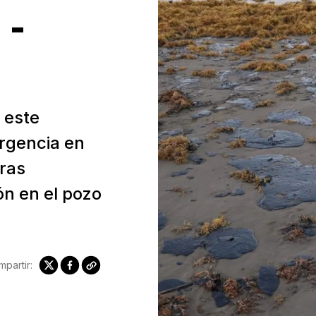
!
-
 este
rgencia en
tras
n en el pozo
partir: