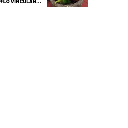
 *LO VINCULAN
ON BROTE DE
ALMONELA EN EU