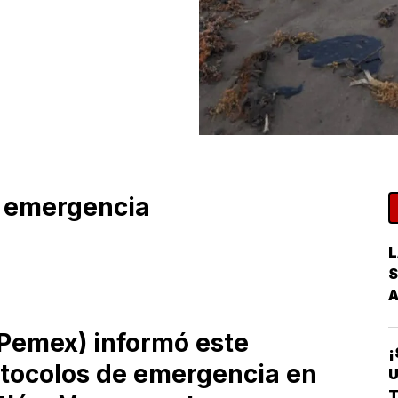
e emergencia
L
S
Pemex) informó este
¡
otocolos de emergencia en
U
T