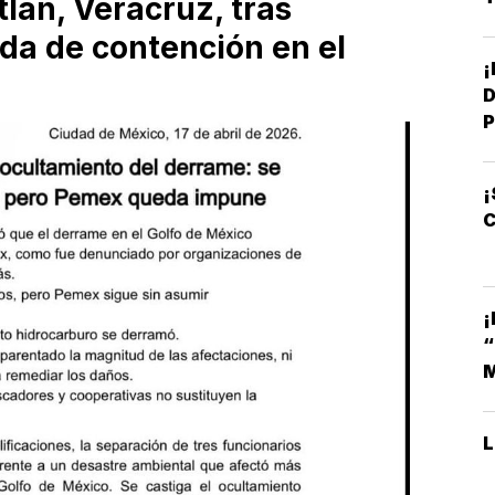
tlán, Veracruz, tras
da de contención en el
D
P
¡
C
¡
M