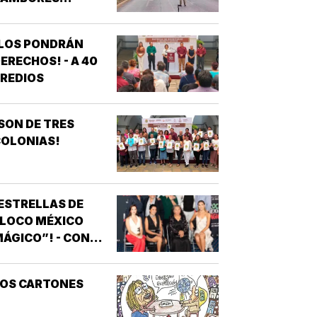
¡LOS PONDRÁN
ERECHOS! - A 40
REDIOS
SON DE TRES
OLONIAS!
ESTRELLAS DE
“LOCO MÉXICO
ÁGICO”! - CON
NOTIVER
LOS CARTONES