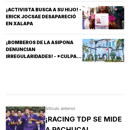
¡ACTIVISTA BUSCA A SU HIJO! -
ERICK JOCSAE DESAPARECIÓ
EN XALAPA
¡BOMBEROS DE LA ASIPONA
DENUNCIAN
IRREGULARIDADES! - *CULPAN
A SISTEMAS PRÁCTICOS DE
SEGURIDAD (SPS)
Artículo anterior
¡RACING TDP SE MIDE
A PACHUCA!