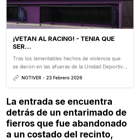
¡VETAN AL RACING! - TENIA QUE
SER…
Tras los lamentables hechos de violencia que
se dieron en las afueras de la Unidad Deportiva
Hugo Sánchez Márquez, la presidenta
NOTIVER
23 Febrero 2026
municipal de Boca del Río Maryjose Gamboa
tomó la decisión de clausurar dichas
instalaciones…
La entrada se encuentra
detrás de un entarimado de
fierros que fue abandonado
a un costado del recinto,