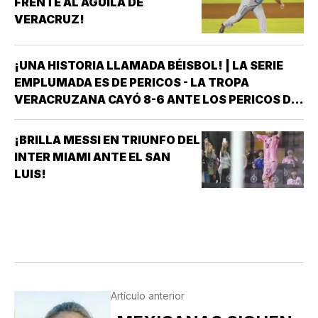
FRENTE AL ÁGUILA DE
VERACRUZ!
¡UNA HISTORIA LLAMADA BÉISBOL! | LA SERIE
EMPLUMADA ES DE PERICOS - LA TROPA
VERACRUZANA CAYÓ 8-6 ANTE LOS PERICOS DE
PUEBLA EN EL SEGUNDO JUEGO DE LA ÚLTIMA
SERIE DE LA TEMPORADA REGULAR EN EL
¡BRILLA MESSI EN TRIUNFO DEL
ESTADIO HERMANOS SERDÁN, CON LO QUE LOS
INTER MIAMI ANTE EL SAN
POBLANOS…
LUIS!
Artículo anterior