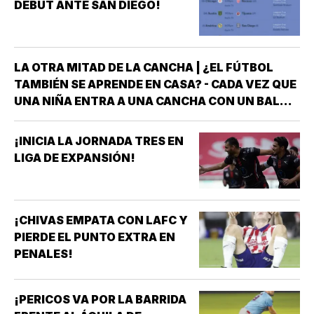
DEBUT ANTE SAN DIEGO!
LA OTRA MITAD DE LA CANCHA | ¿EL FÚTBOL
TAMBIÉN SE APRENDE EN CASA? - CADA VEZ QUE
UNA NIÑA ENTRA A UNA CANCHA CON UN BALÓN
BAJO EL BRAZO, NO LLEGA SOLA *DETRÁS DE
ELLA SIEMPRE HAY ALGUIEN QUE LA LLEVÓ AL
¡INICIA LA JORNADA TRES EN
ENTRENAMIENTO, QUE HIZO EL ESFUERZO…
LIGA DE EXPANSIÓN!
¡CHIVAS EMPATA CON LAFC Y
PIERDE EL PUNTO EXTRA EN
PENALES!
¡PERICOS VA POR LA BARRIDA