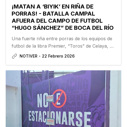
¡MATAN A ‘BIYIK’ EN RIÑA DE
PORRAS! - BATALLA CAMPAL
AFUERA DEL CAMPO DE FUTBOL
“HUGO SÁNCHEZ” DE BOCA DEL RÍO
Una fuerte riña entre porras de los equipos de
futbol de la libra Premier, “Toros” de Celaya, y
el Racing de Veracruz, celebrado en el campo
NOTIVER
22 Febrero 2026
de futbol Hugo Sánchez M., en la cabecera
municipal de Boca del Río; acabó en tragedia…