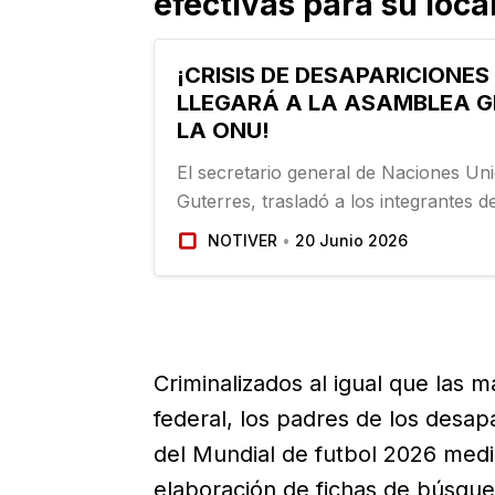
efectivas para su loca
¡CRISIS DE DESAPARICIONES
LLEGARÁ A LA ASAMBLEA G
LA ONU!
El secretario general de Naciones Un
Guterres, trasladó a los integrantes 
General la petición del Comité contra
NOTIVER
20 Junio 2026
Forzada (CED, por sus siglas en inglés
las crisis de desapariciones y forens
Criminalizados al igual que las 
federal, los padres de los desap
del Mundial de futbol 2026 media
elaboración de fichas de búsque