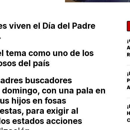
 viven el Día del Padre
.
A
el tema como uno de los
R
osos del país
¡
padres buscadores
A
e domingo, con una pala en
us hijos en fosas
¡
estas, para exigir al
H
 los estados acciones
C