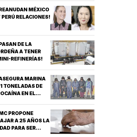
¡REANUDAN MÉXICO
 PERÚ RELACIONES!
PASAN DE LA
RDEÑA A TENER
INI-REFINERÍAS!
ASEGURA MARINA
.1 TONELADAS DE
OCAÍNA EN EL
ACÍFICO!
¡MC PROPONE
AJAR A 25 AÑOS LA
DAD PARA SER
RESIDENTE!