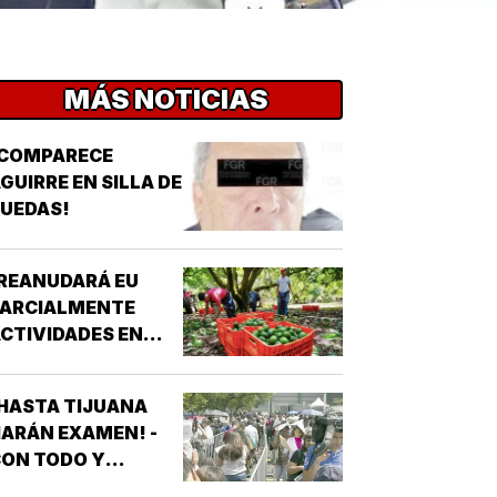
MÁS NOTICIAS
¡COMPARECE
GUIRRE EN SILLA DE
UEDAS!
REANUDARÁ EU
PARCIALMENTE
CTIVIDADES EN
MICHOACÁN!
HASTA TIJUANA
ARÁN EXAMEN! -
ON TODO Y
PROTESTAS