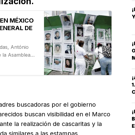
lización.
Y
 EN MÉXICO
ENERAL DE
¡
idas, António
O
de la Asamblea
M
 la Desaparición
) para analizar
¡
e en…
1
C
P
madres buscadoras por el gobierno
arecidos buscan visibilidad en el Marco
B
nte la realización de cascaritas y la
E
da similares a las estampas
P