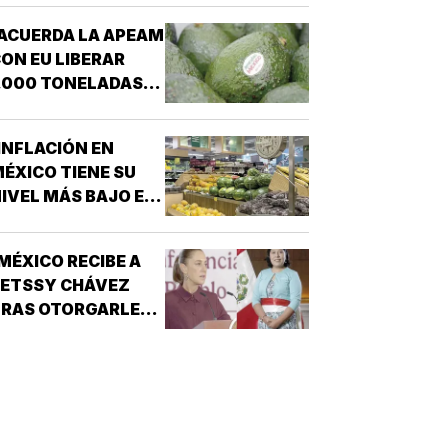
ACUERDA LA APEAM
ON EU LIBERAR
,000 TONELADAS
E AGUACATE!
INFLACIÓN EN
ÉXICO TIENE SU
IVEL MÁS BAJO EN
EIS AÑOS!
MÉXICO RECIBE A
BETSSY CHÁVEZ
TRAS OTORGARLE
SILO POLÍTICO!