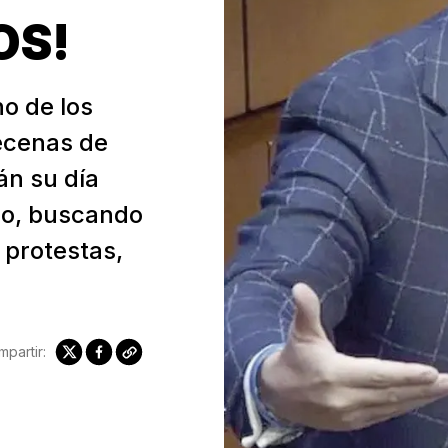
OS!
o de los
ecenas de
án su día
no, buscando
 protestas,
partir: