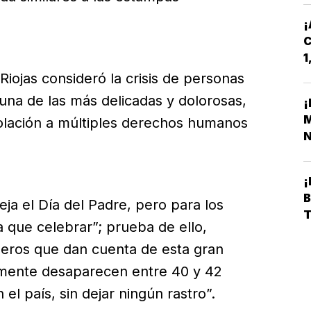
¡
C
1
D
Riojas consideró la crisis de personas
na de las más delicadas y dolorosas,
¡
M
olación a múltiples derechos humanos
N
S
¡
eja el Día del Padre, pero para los
que celebrar”; prueba de ello,
A
eros que dan cuenta de esta gran
iamente desaparecen entre 40 y 42
l país, sin dejar ningún rastro”.