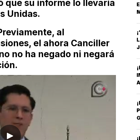
ó que su informe lo llevaría
E
es Unidas.
S
reviamente, al
¡
iones, el ahora Canciller
J
no no ha negado ni negará
C
ión.
¡
I
A
P
P
¡