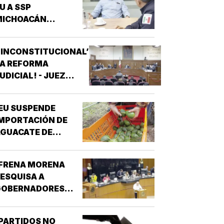
U A SSP
MICHOACÁN
REFORZAR
EGURIDAD!
‘INCONSTITUCIONAL’
LA REFORMA
UDICIAL! - JUEZ
ONCEDIO PRIMER
AMPARO
EU SUSPENDE
MPORTACIÓN DE
GUACATE DE
MICHOACÁN!
¡FRENA MORENA
ESQUISA A
GOBERNADORES
OR NARCO!
PARTIDOS NO