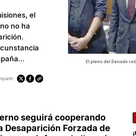
siones, el
rno no ha
rición.
rcunstancia
paña...
El pleno del Senado rat
partir:
ierno seguirá cooperando
la Desaparición Forzada de
¡