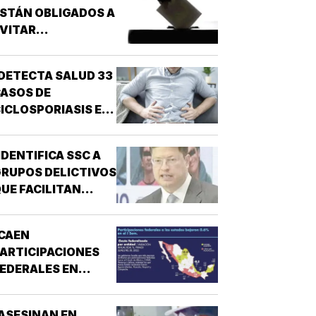
STÁN OBLIGADOS A
VITAR
NARCONEXOS!
DETECTA SALUD 33
ASOS DE
ICLOSPORIASIS EN
L PAÍS!
IDENTIFICA SSC A
RUPOS DELICTIVOS
UE FACILITAN
DESPOJOS!
CAEN
ARTICIPACIONES
EDERALES EN
ESTADOS!
ASESINAN EN