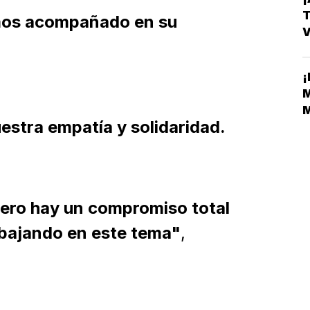
T
mos acompañado en su
V
E
¡
M
M
estra empatía y solidaridad.
M
pero hay un compromiso total
abajando en este tema"
,