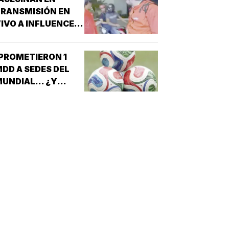
RANSMISIÓN EN
IVO A INFLUENCER
N CULIACÁN!
PROMETIERON 1
DD A SEDES DEL
UNDIAL... ¿Y
ÉXICO?!