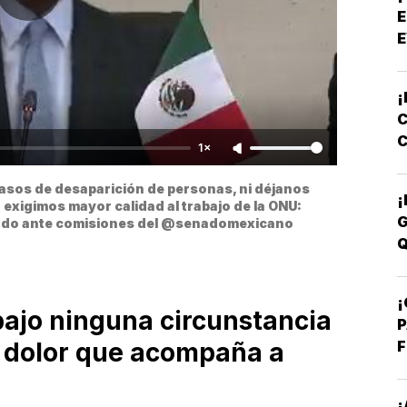
E
E
¡
C
C
1×
E
sos de desaparición de personas, ni déjanos 
¡
exigimos mayor calidad al trabajo de la ONU: 
G
nado ante comisiones del @senadomexicano
Q
¡
ajo ninguna circunstancia
P
F
l dolor que acompaña a
¡