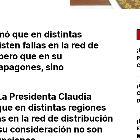
mó que en distintas
sten fallas en la red de
¡
 pero que en su
apagones, sino
C
Y
D
¡
a Presidenta Claudia
D
e en distintas regiones
F
as en la red de distribución
¡
N
 su consideración no son
E
M