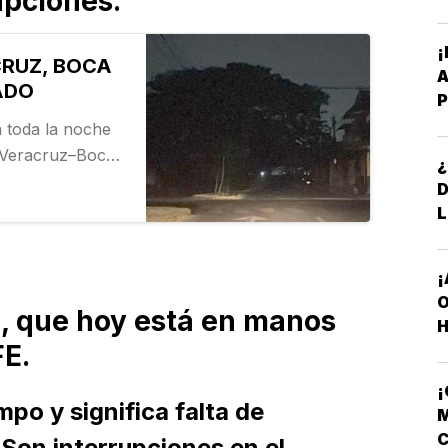
upciones.
CRUZ, BOCA
A
ADO
P
B
n toda la noche
 Veracruz–Boca
¿
ejando sin
as y…
L
¡
O
n, que hoy está en manos
H
FE.
o y significa falta de
M
C
Son interrupciones en el