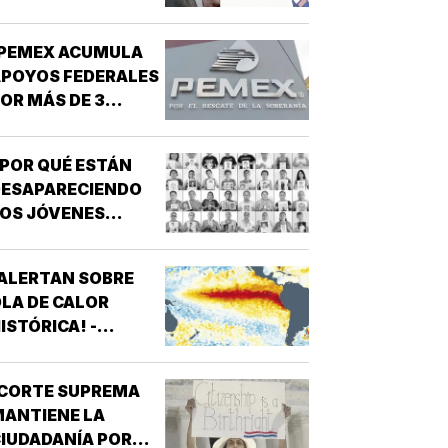
¡PEMEX ACUMULA
POYOS FEDERALES
OR MÁS DE 3
ILLONES DE PESOS!
POR QUÉ ESTÁN
DESAPARECIENDO
OS JÓVENES
MEXICANOS?
ALERTAN SOBRE
LA DE CALOR
ISTÓRICA! -
ROMPERÁ RÉCORDS
¡CORTE SUPREMA
ANTIENE LA
IUDADANÍA POR