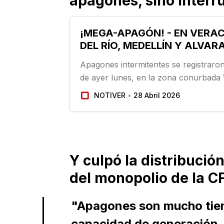
apagones, sino interr
¡MEGA-APAGÓN! - EN VERA
DEL RÍO, MEDELLÍN Y ALVAR
Apagones intermitentes se registraro
de ayer lunes, en la zona conurbada
del Río–Medellín de Bravo-Alvarado, d
NOTIVER
28 Abril 2026
energía eléctrica a decenas de coloni
Y culpó la distribució
del monopolio de la C
"Apagones son mucho tiemp
capacidad de generación. 