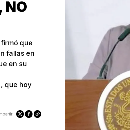
, NO
nfirmó que
n fallas en
que en su
n, que hoy
partir: