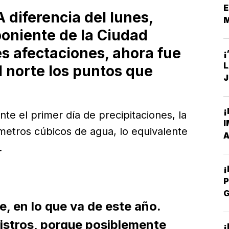
E
diferencia del lunes,
poniente de la Ciudad
S
es afectaciones, ahora fue
¡
el norte los puntos que
J
C
¡
te el primer día de precipitaciones, la
I
 metros cúbicos de agua, lo equivalente
A
.
P
e, en lo que va de este año.
P
istros, porque posiblemente
¡