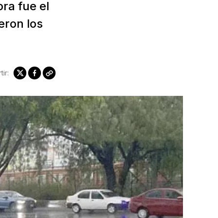
ra fue el
eron los
ir: