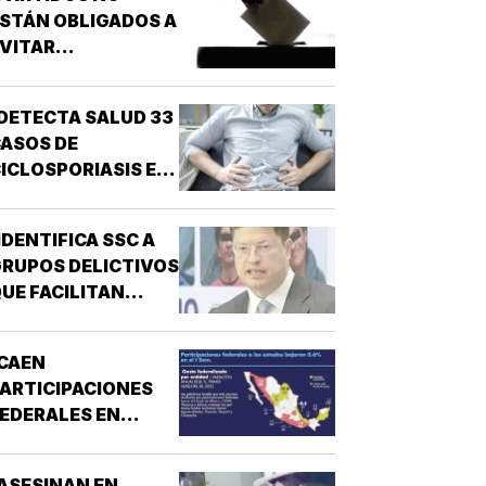
STÁN OBLIGADOS A
VITAR
NARCONEXOS!
DETECTA SALUD 33
ASOS DE
ICLOSPORIASIS EN
L PAÍS!
IDENTIFICA SSC A
RUPOS DELICTIVOS
UE FACILITAN
DESPOJOS!
CAEN
ARTICIPACIONES
EDERALES EN
ESTADOS!
ASESINAN EN