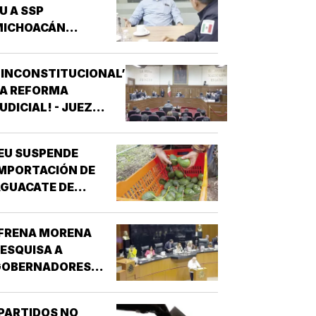
U A SSP
MICHOACÁN
REFORZAR
EGURIDAD!
‘INCONSTITUCIONAL’
LA REFORMA
UDICIAL! - JUEZ
ONCEDIO PRIMER
AMPARO
EU SUSPENDE
MPORTACIÓN DE
GUACATE DE
MICHOACÁN!
¡FRENA MORENA
ESQUISA A
GOBERNADORES
OR NARCO!
PARTIDOS NO