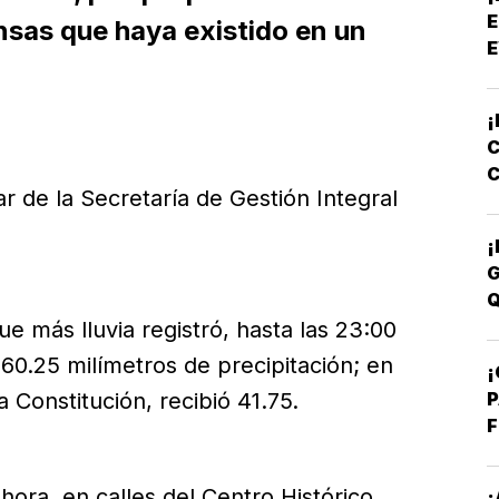
E
ensas que haya existido en un
E
¡
C
C
ar de la Secretaría de Gestión Integral
E
¡
G
Q
ue más lluvia registró, hasta las 23:00
 60.25 milímetros de precipitación; en
¡
P
a Constitución, recibió 41.75.
F
ora, en calles del Centro Histórico,
¡