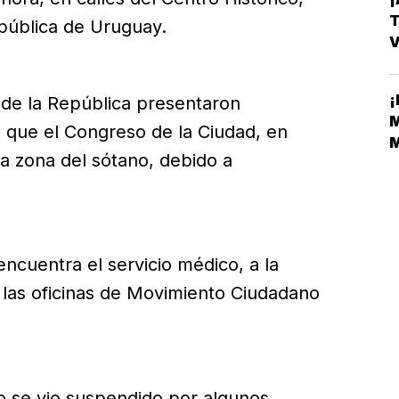
T
pública de Uruguay.
V
E
¡
 de la República presentaron
M
as que el Congreso de la Ciudad, en
M
a zona del sótano, debido a
M
encuentra el servicio médico, a la
a las oficinas de Movimiento Ciudadano
io se vio suspendido por algunos