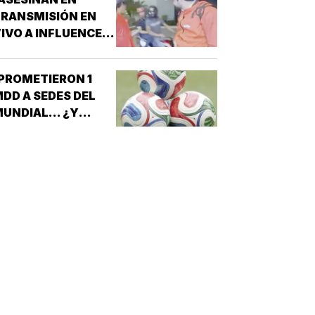
RANSMISIÓN EN
IVO A INFLUENCER
N CULIACÁN!
PROMETIERON 1
DD A SEDES DEL
UNDIAL... ¿Y
ÉXICO?!